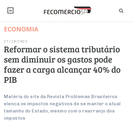
ECONOMIA
NOTÍCIAS
27/10/2023
Editorial
SINDICATOS
Reformar o sistema tributário
sem diminuir os gastos pode
Artigos
Economia
PESQUISAS
fazer a carga alcançar 40% do
Institucional
Pesquisas
Legislação
FALE CONOSCO
PIB
Debates Fecomercio-SP
Brasil
Trabalho
Negócios
INSTITUCIONAL
PROJETOS ESPECIAIS:
Internacional
Matéria do site da Revista Problemas Brasileiros
Empresas
elenca os impactos negativos de se manter o atual
Varejo
Sobre
UM BRASIL
Sustentabilidade
CONSELHOS
Modernização do Estado
Arbitragem e Mediação
tamanho do Estado, mesmo com o rearranjo dos
UM BRASIL
Atacado
Imprensa
Economia Digital
impostos
Últimas Notícias
ESG
Conselho de Turismo
EMPRESAS
Reforma Tributária
Serviços
Negociações Coletivas
Inteligência Artificial
Conselho de Emprego e Relações do Trabalho
PROJETOS ESPECIAIS: