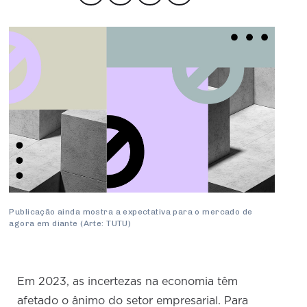
Produtos e Serviços
Turismo
Serviços
Conselho de Assuntos Tributários
Logística Reversa
Advocacy
SESC
PROJETOS ESPECIAIS:
Conselho Estadual de Defesa do Contribuinte
COP30
SENAC
Afixação de preços e fiscalização
Conselho de Economia Empresarial e Política
Cecomercio
Conselho Superior de Direito
Licitações
Conselho do Comércio Atacadista
Prêmio de Sustentabilidade
Conselho de Serviços
Conselho de Relações Internacionais
Conselho de Sustentabilidade
Publicação ainda mostra a expectativa para o mercado de
Conselho de Comércio Eletrônico
agora em diante (Arte: TUTU)
Em 2023, as incertezas na economia têm
afetado o ânimo do setor empresarial. Para