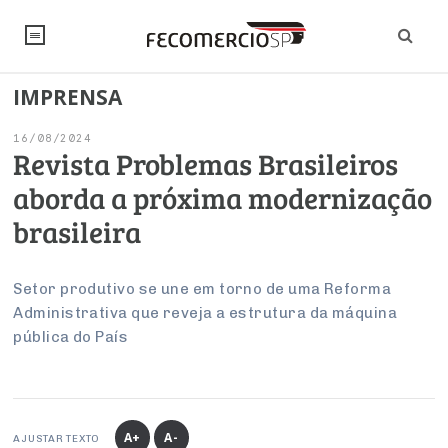
IMPRENSA
NOTÍCIAS
16/08/2024
Editorial
SINDICATOS
Revista Problemas Brasileiros
aborda a próxima modernização
Artigos
Economia
PESQUISAS
brasileira
Institucional
Pesquisas
Legislação
FALE CONOSCO
Debates Fecomercio-SP
Brasil
Setor produtivo se une em torno de uma Reforma
Trabalho
Negócios
INSTITUCIONAL
Administrativa que reveja a estrutura da máquina
PROJETOS ESPECIAIS:
Internacional
Empresas
pública do País
Varejo
Sobre
UM BRASIL
Sustentabilidade
CONSELHOS
Modernização do Estado
Arbitragem e Mediação
UM BRASIL
Atacado
Imprensa
Economia Digital
Últimas Notícias
ESG
Conselho de Turismo
EMPRESAS
Reforma Tributária
Serviços
Negociações Coletivas
Inteligência Artificial
Conselho de Emprego e Relações do Trabalho
A+
A-
AJUSTAR TEXTO
PROJETOS ESPECIAIS: