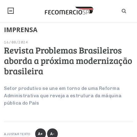
IMPRENSA
NOTÍCIAS
16/08/2024
Editorial
SINDICATOS
Revista Problemas Brasileiros
aborda a próxima modernização
Artigos
Economia
PESQUISAS
brasileira
Institucional
Pesquisas
Legislação
FALE CONOSCO
Debates Fecomercio-SP
Brasil
Setor produtivo se une em torno de uma Reforma
Trabalho
Negócios
INSTITUCIONAL
Administrativa que reveja a estrutura da máquina
PROJETOS ESPECIAIS:
Internacional
Empresas
pública do País
Varejo
Sobre
UM BRASIL
Sustentabilidade
CONSELHOS
Modernização do Estado
Arbitragem e Mediação
UM BRASIL
Atacado
Imprensa
Economia Digital
Últimas Notícias
ESG
Conselho de Turismo
EMPRESAS
Reforma Tributária
Serviços
Negociações Coletivas
Inteligência Artificial
Conselho de Emprego e Relações do Trabalho
A+
A-
AJUSTAR TEXTO
PROJETOS ESPECIAIS: