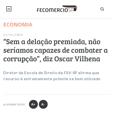
ECONOMIA
NOTÍCIAS
21/11/2016
Editorial
SINDICATOS
“Sem a delação premiada, não
seríamos capazes de combater a
Artigos
Economia
PESQUISAS
corrupção”, diz Oscar Vilhena
Institucional
Pesquisas
Legislação
FALE CONOSCO
Debates Fecomercio-SP
Brasil
Diretor da Escola de Direito da FGV-SP afirma que
Trabalho
Negócios
INSTITUCIONAL
recurso é extremamente potente se bem utilizado
PROJETOS ESPECIAIS:
Internacional
Empresas
Varejo
Sobre
UM BRASIL
Sustentabilidade
CONSELHOS
Modernização do Estado
Arbitragem e Mediação
UM BRASIL
Atacado
Imprensa
Economia Digital
Últimas Notícias
ESG
Conselho de Turismo
EMPRESAS
Reforma Tributária
A+
A-
AJUSTAR TEXTO
Serviços
Negociações Coletivas
Inteligência Artificial
Conselho de Emprego e Relações do Trabalho
PROJETOS ESPECIAIS: