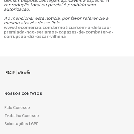
demais disposições legais aplicáveis à espécie. A
reprodução total ou parcial é proibida sem
autorização.
Ao mencionar esta notícia, por favor referencie a
mesma através desse link:
www.fecomercio.com.br/noticia/sem-a-delacao-
premiada-nao-seriamos-capazes-de-combater-a-
corrupcao-diz-oscar-vilhena
NOSSOS CONTATOS
Fale Conosco
Trabalhe Conosco
Solicitações LGPD