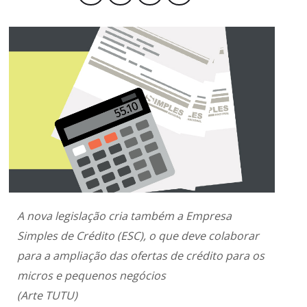
Produtos e Serviços
Turismo
Serviços
Conselho de Assuntos Tributários
Logística Reversa
Advocacy
SESC
PROJETOS ESPECIAIS:
Conselho Estadual de Defesa do Contribuinte
COP30
SENAC
Afixação de preços e fiscalização
Conselho de Economia Empresarial e Política
Cecomercio
Conselho Superior de Direito
Licitações
Conselho do Comércio Atacadista
Prêmio de Sustentabilidade
Conselho de Serviços
Conselho de Relações Internacionais
Conselho de Sustentabilidade
A nova legislação cria também a Empresa
Conselho de Comércio Eletrônico
Simples de Crédito (ESC), o que deve colaborar
para a ampliação das ofertas de crédito para os
micros e pequenos negócios
(Arte TUTU)