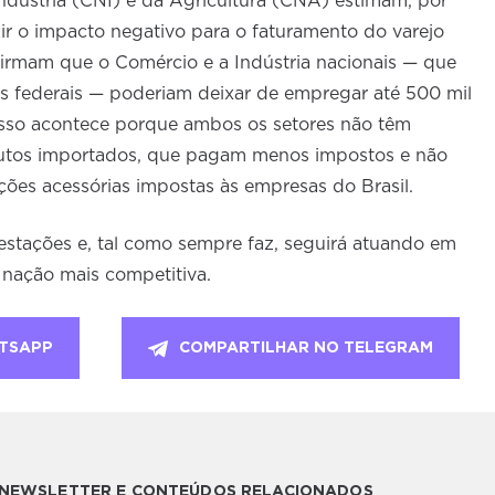
ndústria (CNI) e da Agricultura (CNA) estimam, por
r o impacto negativo para o faturamento do varejo
firmam que o Comércio e a Indústria nacionais — que
 federais — poderiam deixar de empregar até 500 mil
 Isso acontece porque ambos os setores não têm
utos importados, que pagam menos impostos e não
es acessórias impostas às empresas do Brasil.
stações e, tal como sempre faz, seguirá atuando em
 nação mais competitiva.
TSAPP
COMPARTILHAR NO TELEGRAM
A NEWSLETTER E CONTEÚDOS RELACIONADOS