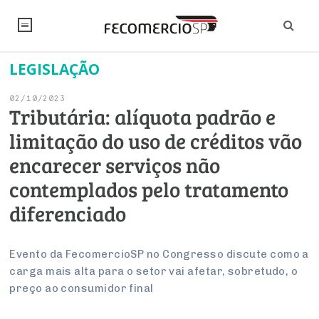
LEGISLAÇÃO
NOTÍCIAS
02/10/2023
Editorial
SINDICATOS
Tributária: alíquota padrão e
limitação do uso de créditos vão
Artigos
Economia
PESQUISAS
encarecer serviços não
Institucional
Pesquisas
Legislação
FALE CONOSCO
contemplados pelo tratamento
Debates Fecomercio-SP
Brasil
diferenciado
Trabalho
Negócios
INSTITUCIONAL
PROJETOS ESPECIAIS:
Internacional
Empresas
Varejo
Sobre
UM BRASIL
Sustentabilidade
CONSELHOS
Modernização do Estado
Evento da FecomercioSP no Congresso discute como a
Arbitragem e Mediação
carga mais alta para o setor vai afetar, sobretudo, o
UM BRASIL
Atacado
Imprensa
Economia Digital
Últimas Notícias
ESG
Conselho de Turismo
preço ao consumidor final
EMPRESAS
Reforma Tributária
Serviços
Negociações Coletivas
Inteligência Artificial
Conselho de Emprego e Relações do Trabalho
PROJETOS ESPECIAIS: