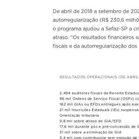
De abril de 2018 a setembro de 202
autorregularização (R$ 230,6 milh
o programa ajudou a Sefaz-SP a cr
atraso. “Os resultados financeiros s
fiscais e da autorregularização dos 
RESULTADOS OPERACIONAIS (DE ABRIL
2.494 auditores fiscais da Receita Estadua
96 mil Ordens de Serviço Fiscal (OSFs) c
162 mil GIAs ou EFDs entregues após ex
21 mil Inscrições Estaduais (IEs) suspensa
Orientação tributária
9,8 mil sobre atraso de GIA/EFD
17,6 mil durante pós e pré-concessão de I
31 mil sobre a eliminação de GIA
3,4 mil com contribuinte sem emissão de