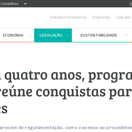
Conselhos
Debates Fecomercio
Empresas
Sala dos
ECONOMIA
LEGISLAÇÃO
SUSTENTABILIDADE
m quatro anos, prog
eúne conquistas par
es
arecem de regulamentação, como o acesso ao procedimento