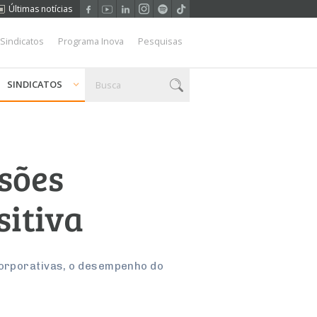
Últimas notícias
 Sindicatos
Programa Inova
Pesquisas
SINDICATOS
ssões
sitiva
corporativas, o desempenho do