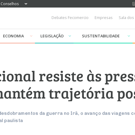
Conselhos
Debates Fecomercio
Empresas
Sala dos
ECONOMIA
LEGISLAÇÃO
SUSTENTABILIDADE
ional resiste às pre
mantém trajetória po
s desdobramentos da guerra no Irã, o avanço das viagens 
al paulista