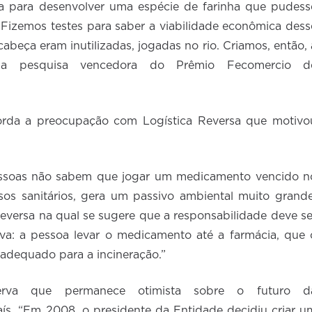
 para desenvolver uma espécie de farinha que pudess
 Fizemos testes para saber a viabilidade econômica dess
abeça eram inutilizadas, jogadas no rio. Criamos, então, 
e a pesquisa vencedora do Prêmio Fecomercio d
rda a preocupação com Logística Reversa que motivo
ssoas não sabem que jogar um medicamento vencido n
sos sanitários, gera um passivo ambiental muito grande
eversa na qual se sugere que a responsabilidade deve se
iva: a pessoa levar o medicamento até a farmácia, que 
 adequado para a incineração.”
erva que permanece otimista sobre o futuro d
aís. “Em 2008, o presidente da Entidade decidiu criar u