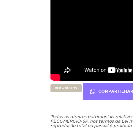
VER + VÍDEOS
COMPARTILHA
Todos os direitos patrimoniais relativ
FECOMERCIO-SP, nos termos da Lei nº 9
reprodução total ou parcial é proibida