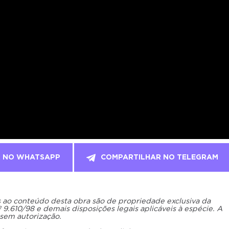
R NO WHATSAPP
COMPARTILHAR NO TELEGRAM
os ao conteúdo desta obra são de propriedade exclusiva da
.610/98 e demais disposições legais aplicáveis à espécie. A
 sem autorização.