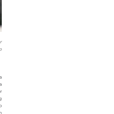
r
o
a
a
r
g
o
h