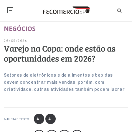
NEGÓCIOS
NOTÍCIAS
20/05/2026
Editorial
SINDICATOS
Varejo na Copa: onde estão as
oportunidades em 2026?
Artigos
Economia
PESQUISAS
Institucional
Pesquisas
Legislação
FALE CONOSCO
Setores de eletrônicos e de alimentos e bebidas
Debates Fecomercio-SP
devem concentrar mais vendas; porém, com
Brasil
Trabalho
criatividade, outras atividades também podem lucrar
Negócios
INSTITUCIONAL
PROJETOS ESPECIAIS:
Internacional
Empresas
Varejo
Sobre
UM BRASIL
Sustentabilidade
CONSELHOS
Modernização do Estado
Arbitragem e Mediação
UM BRASIL
Atacado
Imprensa
Economia Digital
Últimas Notícias
ESG
Conselho de Turismo
A+
A-
EMPRESAS
Reforma Tributária
AJUSTAR TEXTO
Serviços
Negociações Coletivas
Inteligência Artificial
Conselho de Emprego e Relações do Trabalho
PROJETOS ESPECIAIS: