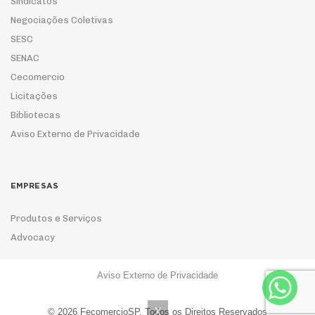
Sindicatos
Negociações Coletivas
SESC
SENAC
Cecomercio
Licitações
Bibliotecas
Aviso Externo de Privacidade
EMPRESAS
Produtos e Serviços
Advocacy
Aviso Externo de Privacidade
ASSOCIE-SE
X
© 2026 FecomercioSP. Todos os Direitos Reservados