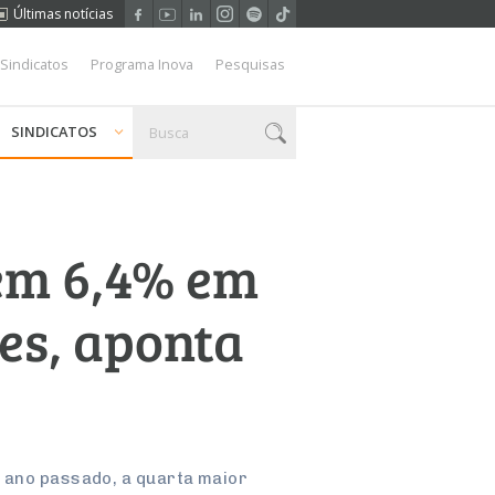
Últimas notícias
 Sindicatos
Programa Inova
Pesquisas
SINDICATOS
cem 6,4% em
es, aponta
o ano passado, a quarta maior