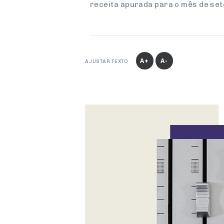
receita apurada para o mês de se
A+
A-
AJUSTAR TEXTO