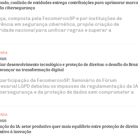
nado, coalizão de entidades entrega contribuições para aprimorar marco
 da cibersegurança
nça, composta pela FecomercioSP e por instituições de
rência em segurança cibernética, propõe criação de
ridade nacional para unificar regras e superar a
mentação atual
OMIA
2025
iar desenvolvimento tecnológico e proteção de direitos: o desafio do Brasi
avançar na transformação digital
participação da FecomercioSP, Seminário do Fórum
esarial LGPD debateu os impasses da regulamentação da IA
ibersegurança e da proteção de dados sem comprometer a
ação
OMIA
2025
ção da IA: setor produtivo quer mais equilíbrio entre proteção de direito
entivo à inovação