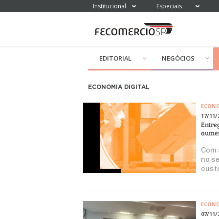
Institucional
Especiais
EDITORIAL
NEGÓCIOS
ECONOMIA DIGITAL
ECON
17/11/
Entreg
aumen
Com 
no s
custo
ECON
07/11/