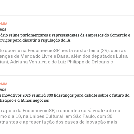
OMIA
2025
ário reúne parlamentares e representantes de empresas do Comércio e
erviços para discutir a regulação da IA
to ocorre na FecomercioSP nesta sexta-feira (24), com as
enças de Mercado Livre e Dasa, além dos deputados Luisa
ani, Adriana Ventura e de Luiz Philippe de Orleans e
gança
OMIA
2025
 Inovativos 2025 reunirá 300 lideranças para debate sobre o futuro da
lização e a IA nos negócios
o apoio da FecomercioSP, o encontro será realizado no
mo dia 16, na Unibes Cultural, em São Paulo, com 30
strantes e apresentação dos cases de inovação mais
intos do mercado