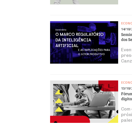
ECON
14/10/
Semin
dos S
Even
pres
Canzi
Bra
ECON
13/10/
Fórum
digita
Com 
próxi
pale
dist