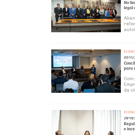
No Se
legal
Alia
refe
auto
frag
ECON
07/11/
Concil
para 
Com 
Empr
da c
inov
ECON
29/10/
Regula
e inc