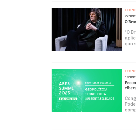
ECON
22/09/
O Bras
“O B
apli
que 
das p
ECON
19/09/
Fecom
ciber
Cong
Pode
comp