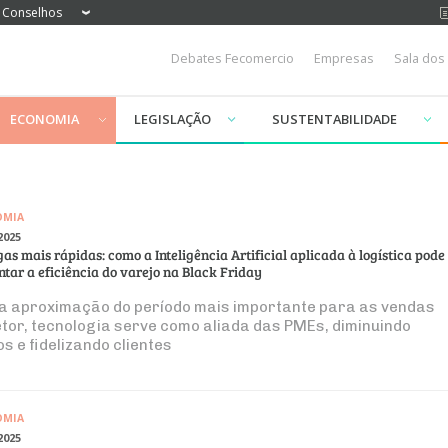
Conselhos
Debates Fecomercio
Empresas
Sala dos
ECONOMIA
LEGISLAÇÃO
SUSTENTABILIDADE
OMIA
2025
as mais rápidas: como a Inteligência Artificial aplicada à logística pode
tar a eficiência do varejo na Black Friday
a aproximação do período mais importante para as vendas
etor, tecnologia serve como aliada das PMEs, diminuindo
s e fidelizando clientes
OMIA
2025