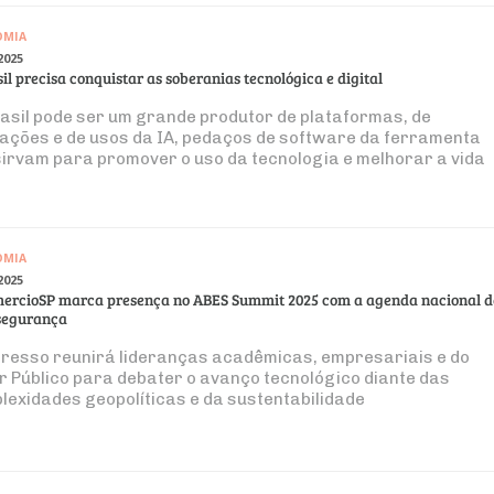
OMIA
2025
il precisa conquistar as soberanias tecnológica e digital
rasil pode ser um grande produtor de plataformas, de
cações e de usos da IA, pedaços de software da ferramenta
sirvam para promover o uso da tecnologia e melhorar a vida
essoas”, orienta Silvia Bassi
OMIA
2025
ercioSP marca presença no ABES Summit 2025 com a agenda nacional d
segurança
resso reunirá lideranças acadêmicas, empresariais e do
r Público para debater o avanço tecnológico diante das
lexidades geopolíticas e da sustentabilidade