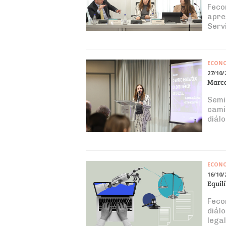
Feco
apre
Serv
ECON
27/10/
Marco
Semi
cami
diál
ECON
16/10/
Equil
Feco
diál
legal