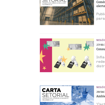
Comér
alert
Publ
para
NEGÓC
27/05/
Consu
Infl
rede
dist
NEGÓC
29/04/
Ambie
'Car