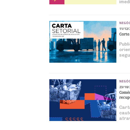
imed
NEGÓC
11/12/
Carta
Publ
orie
segu
NEGÓC
23/10/
Comér
recup
Cart
caut
atra