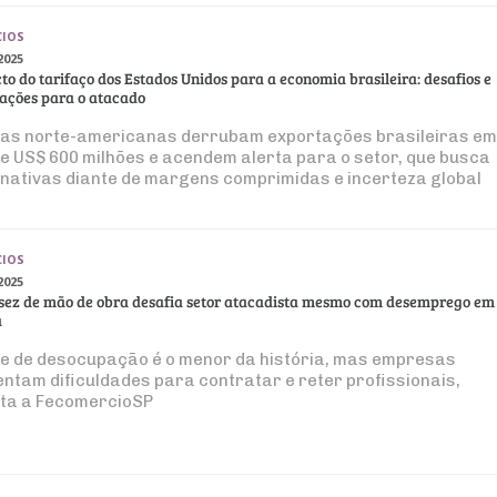
IOS
2025
to do tarifaço dos Estados Unidos para a economia brasileira: desafios e
tações para o atacado
fas norte-americanas derrubam exportações brasileiras em
e US$ 600 milhões e acendem alerta para o setor, que busca
rnativas diante de margens comprimidas e incerteza global
IOS
2025
sez de mão de obra desafia setor atacadista mesmo com desemprego em
a
ce de desocupação é o menor da história, mas empresas
entam dificuldades para contratar e reter profissionais,
ta a FecomercioSP