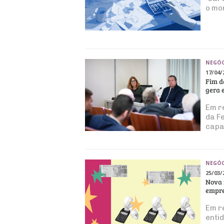
o mo
NEGÓC
17/04/
Fim d
gera 
Em r
da F
capa
NEGÓC
25/03/
Nova 
empre
Em r
enti