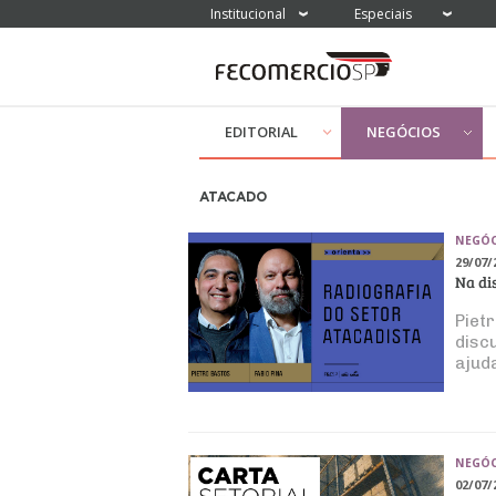
Institucional
Especiais
EDITORIAL
NEGÓCIOS
ATACADO
NEGÓC
29/07/
Na di
Pietr
disc
ajud
NEGÓC
02/07/