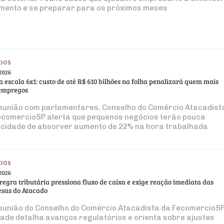
mento e se preparar para os próximos meses
IOS
2026
a escala 6x1: custo de até R$ 610 bilhões na folha penalizará quem mais
empregos
eunião com parlamentares, Conselho do Comércio Atacadist
ecomercioSP alerta que pequenos negócios terão pouca
cidade de absorver aumento de 22% na hora trabalhada
IOS
2026
regra tributária pressiona fluxo de caixa e exige reação imediata das
sas do Atacado
eunião do Conselho do Comércio Atacadista da FecomercioSP
dade detalha avanços regulatórios e orienta sobre ajustes