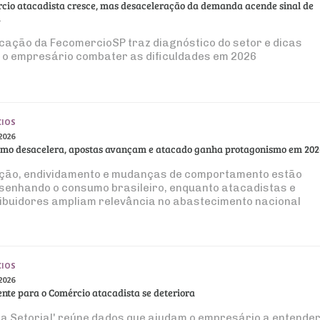
cio atacadista cresce, mas desaceleração da demanda acende sinal de
a
icação da FecomercioSP traz diagnóstico do setor e dicas
 o empresário combater as dificuldades em 2026
IOS
2026
mo desacelera, apostas avançam e atacado ganha protagonismo em 202
ação, endividamento e mudanças de comportamento estão
senhando o consumo brasileiro, enquanto atacadistas e
ribuidores ampliam relevância no abastecimento nacional
IOS
2026
nte para o Comércio atacadista se deteriora
ta Setorial' reúne dados que ajudam o empresário a entende