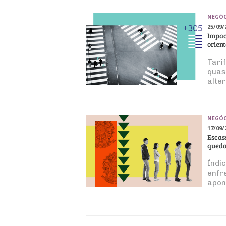
NEGÓC
25/09/
Impac
orien
Tari
quas
alte
NEGÓC
17/09/
Escas
qued
Índi
enfr
apon