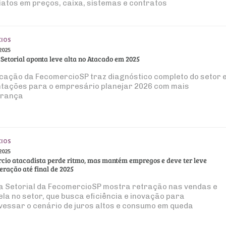
iatos em preços, caixa, sistemas e contratos
IOS
2025
 Setorial aponta leve alta no Atacado em 2025
icação da FecomercioSP traz diagnóstico completo do setor 
ntações para o empresário planejar 2026 com mais
rança
IOS
2025
cio atacadista perde ritmo, mas mantém empregos e deve ter leve
eração até final de 2025
a Setorial da FecomercioSP mostra retração nas vendas e
ela no setor, que busca eficiência e inovação para
vessar o cenário de juros altos e consumo em queda