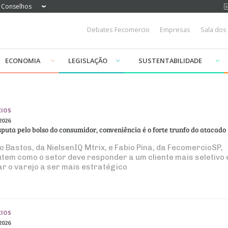
Conselhos
Debates Fecomercio
Empresas
Sala dos
ECONOMIA
LEGISLAÇÃO
SUSTENTABILIDADE
IOS
2026
sputa pelo bolso do consumidor, conveniência é o forte trunfo do atacado
o Bastos, da NielsenIQ Mtrix, e Fabio Pina, da FecomercioSP,
utem como o setor deve responder a um cliente mais seletivo 
ar o varejo a ser mais estratégico
IOS
2026