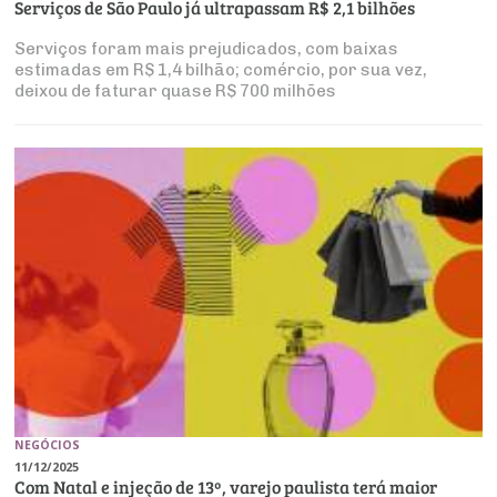
Produtos e Serviços
Serviços de São Paulo já ultrapassam R$ 2,1 bilhões
Turismo
Serviços
Conselho de Assuntos Tributários
Logística Reversa
Advocacy
Serviços foram mais prejudicados, com baixas
SESC
PROJETOS ESPECIAIS:
Conselho Estadual de Defesa do Contribuinte
estimadas em R$ 1,4 bilhão; comércio, por sua vez,
COP30
deixou de faturar quase R$ 700 milhões
SENAC
Afixação de preços e fiscalização
Conselho de Economia Empresarial e Política
Cecomercio
Conselho Superior de Direito
Licitações
Conselho do Comércio Atacadista
Prêmio de Sustentabilidade
Conselho de Serviços
Conselho de Relações Internacionais
Conselho de Sustentabilidade
Conselho de Comércio Eletrônico
NEGÓCIOS
11/12/2025
Com Natal e injeção de 13º, varejo paulista terá maior