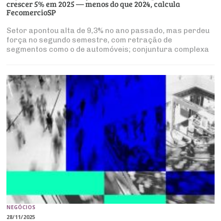
crescer 5% em 2025 — menos do que 2024, calcula
FecomercioSP
Setor apontou alta de 9,3% no ano passado, mas perdeu
força no segundo semestre, com retração de
segmentos como o de automóveis; conjuntura complexa
do País explica ritmo mais lento
NEGÓCIOS
28/11/2025