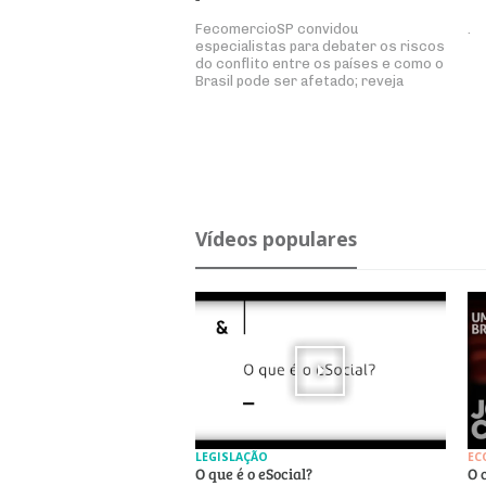
FecomercioSP convidou
.
especialistas para debater os riscos
do conflito entre os países e como o
Brasil pode ser afetado; reveja
Ví­deos po­pu­lares
LEGISLAÇÃO
EC
O que é o eSocial?
O 