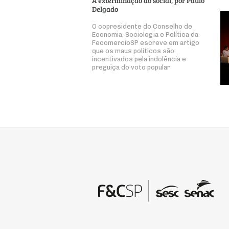
Delgado
O copresidente do Conselho de
Economia, Sociologia e Política da
FecomercioSP escreve em artigo
que os maus políticos são
incentivados pela indolência e
preguiça do voto popular