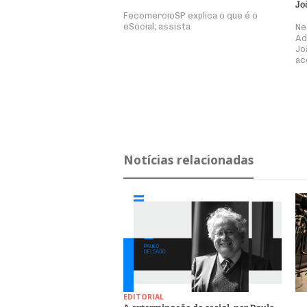
Jo
FecomercioSP explica o que é o
eSocial; assista
Ne
Ad
Jo
ac
Notícias relacionadas
EDITORIAL
A exterminação do social, por Paulo