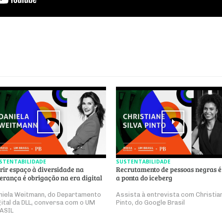
STENTABILIDADE
SUSTENTABILIDADE
rir espaço à diversidade na
Recrutamento de pessoas negras é
derança é obrigação na era digital
a ponta do iceberg
niela Weitmann, do Departamento
Assista à entrevista com Christia
gital da DLL, conversa com o UM
Pinto, do Google Brasil
ASIL