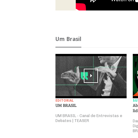
Um Brasil
EDITORIAL
SU
UM BRASIL
Ab
li
UM BRASIL - Canal de Entrevistas e
Debates | TEASER
Da
Di
BR