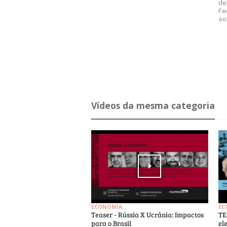
de
Fe
so
Ví­deos da mesma ca­te­goria
ECONOMIA
EC
Teaser - Rússia X Ucrânia: Impactos
TE
para o Brasil
el