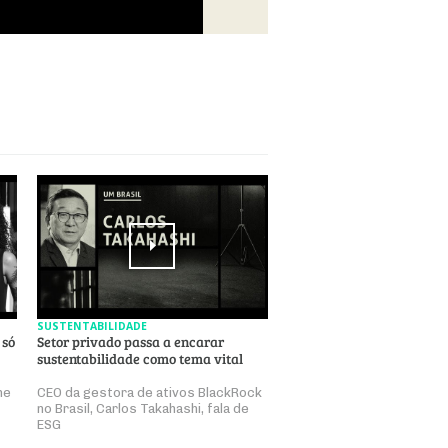
SUSTENTABILIDADE
 só
Setor privado passa a encarar
sustentabilidade como tema vital
ne
CEO da gestora de ativos BlackRock
no Brasil, Carlos Takahashi, fala de
ESG