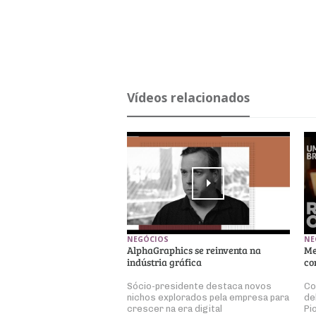
Ví­deos re­la­ci­o­nados
NEGÓCIOS
NE
AlphaGraphics se reinventa na
Me
indústria gráfica
co
Sócio-presidente destaca novos
Co
nichos explorados pela empresa para
de
crescer na era digital
Pi