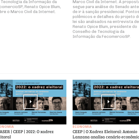
 Tecnologia da Informação da
Marco Civil da Internet. A propost
comercioSP, Renato Opice Blum,
segue para análise do Senado ant
bre o Marco Civil da Internet.
de ir à sanção presidencial. Ponto
polêmicos e detalhes do projeto d
lei são analisados na entrevista de
Renato Opice Blum, presidente do
Conselho de Tecnologia da
Informação da FecomercioSP.
ONOMIA
ECONOMIA
ASER | CEEP | 2022: O xadrez
CEEP | O Xadrez Eleitoral: Antonio
eitoral
Lanzana analisa cenário econômi