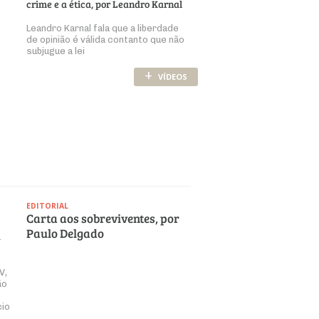
crime e a ética, por Leandro Karnal
Leandro Karnal fala que a liberdade
de opinião é válida contanto que não
subjugue a lei
+
VÍDEOS
EDITORIAL
Carta aos sobreviventes, por
Paulo Delgado
a
V,
ão
cio