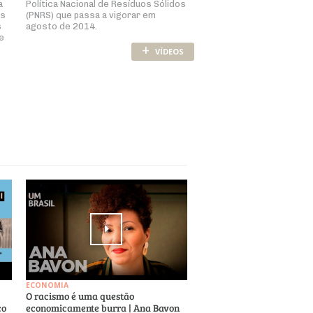
a
Política Nacional de Resíduos Sólidos
es
(PNRS) que passa a vigorar em
s
agosto de 2014.
e
+
VÍDEOS
ECONOMIA
O racismo é uma questão
co
economicamente burra | Ana Bavon