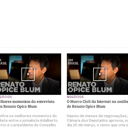
GÓCIOS
NEGÓCIOS
lhores momentos da entrevista
O Marco Civil da Internet na análi
m Renato Opice Blum
de Renato Opice Blum
nfira os melhores momentos do
Depois de meses de negociações,
bate entre o jornalista Adalberto
Câmara dos Deputados aprovou, n
otto e o presidente do Conselho
dia 25 de março, o texto que cria 