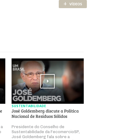
+
VÍDEOS
SUSTENTABILIDADE
se
José Goldemberg discute a Política
Nacional de Resíduos Sólidos
 a
Presidente do Conselho de
o
Sustentabilidade da FecomercioSP,
o
José Goldemberg fala sobre a