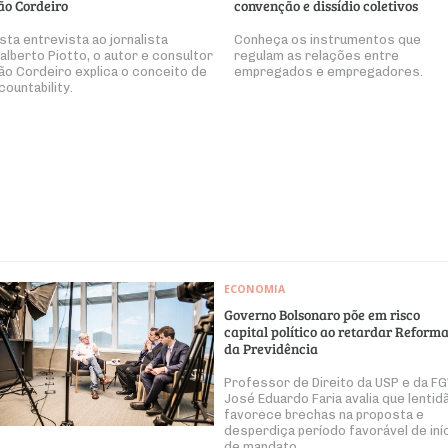
ão Cordeiro
convenção e dissídio coletivos
sta entrevista ao jornalista
Conheça os instrumentos que
alberto Piotto, o autor e consultor
regulam as relações entre
ão Cordeiro explica o conceito de
empregados e empregadores.
countability.
ECONOMIA
Governo Bolsonaro põe em risco
capital político ao retardar Reform
da Previdência
Professor de Direito da USP e da FG
José Eduardo Faria avalia que lentid
favorece brechas na proposta e
desperdiça período favorável de iní
de mandato