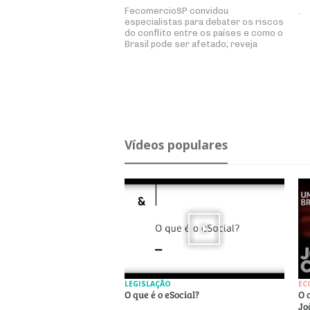
FecomercioSP convidou
.
especialistas para debater os riscos
do conflito entre os países e como o
Brasil pode ser afetado; reveja
Ví­deos po­pu­lares
LEGISLAÇÃO
EC
O que é o eSocial?
O 
Jo