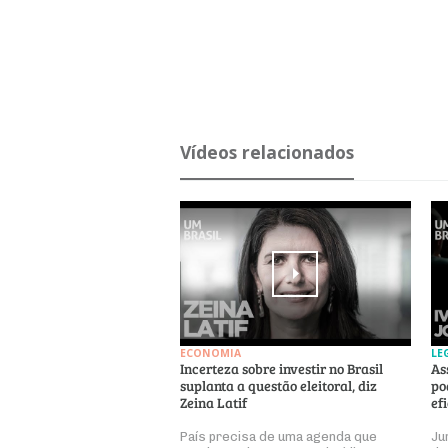
Ví­deos re­la­ci­o­nados
ECONOMIA
LE
Incerteza sobre investir no Brasil
As
suplanta a questão eleitoral, diz
po
Zeina Latif
ef
País precisa de uma agenda que
Ju