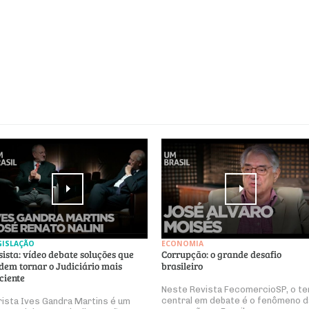
GISLAÇÃO
ECONOMIA
sista: vídeo debate soluções que
Corrupção: o grande desafio
dem tornar o Judiciário mais
brasileiro
iciente
Neste Revista FecomercioSP, o t
central em debate é o fenômeno d
rista Ives Gandra Martins é um