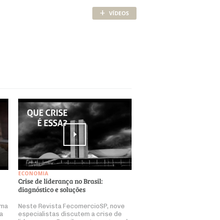
+
VÍDEOS
ECONOMIA
Crise de liderança no Brasil:
diagnóstico e soluções
ema
Neste Revista FecomercioSP, nove
a
especialistas discutem a crise de