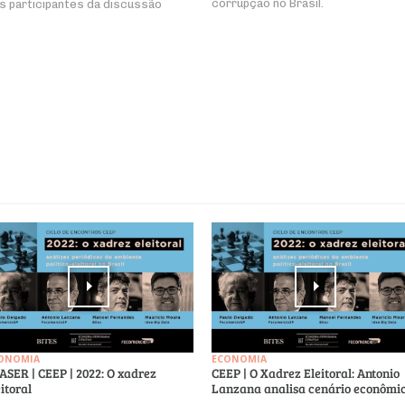
corrupção no Brasil.
s participantes da discussão
ONOMIA
ECONOMIA
ASER | CEEP | 2022: O xadrez
CEEP | O Xadrez Eleitoral: Antonio
eitoral
Lanzana analisa cenário econômi