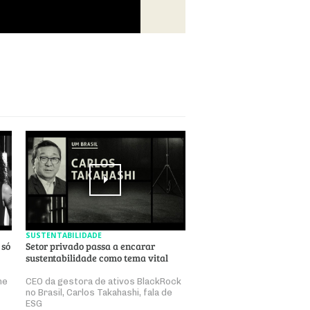
SUSTENTABILIDADE
 só
Setor privado passa a encarar
sustentabilidade como tema vital
ne
CEO da gestora de ativos BlackRock
no Brasil, Carlos Takahashi, fala de
ESG