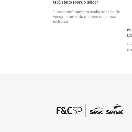
terá efeito sobre o dólar?
“Economix” também avalia cenário do
varejo e entrada de mais empresas
na Bolsa
PO
En
“E
cr