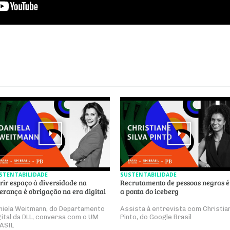
STENTABILIDADE
SUSTENTABILIDADE
rir espaço à diversidade na
Recrutamento de pessoas negras é
derança é obrigação na era digital
a ponta do iceberg
niela Weitmann, do Departamento
Assista à entrevista com Christia
gital da DLL, conversa com o UM
Pinto, do Google Brasil
ASIL