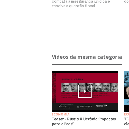
combata a insegurança jurídica e
do
resolva a questão fiscal
Ví­deos da mesma ca­te­goria
ECONOMIA
EC
Teaser - Rússia X Ucrânia: Impactos
TE
para o Brasil
el