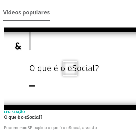
Ví­deos po­pu­lares
LEGISLAÇÃO
O que é o eSocial?
FecomercioSP explica o que é o eSocial; assista