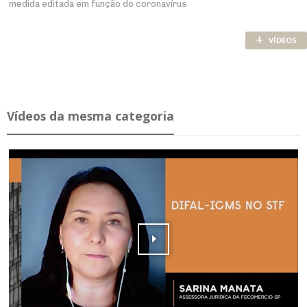
medida editada em função do coronavírus
+
VÍDEOS
Ví­deos da mesma ca­te­goria