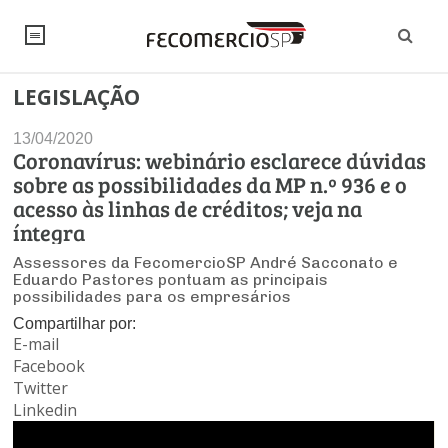
LEGISLAÇÃO
NOTÍCIAS
13/04/2020
Editorial
SINDICATOS
Coronavírus: webinário esclarece dúvidas
sobre as possibilidades da MP n.º 936 e o
Artigos
Economia
PESQUISAS
acesso às linhas de créditos; veja na
íntegra
Institucional
Pesquisas
Legislação
FALE CONOSCO
Assessores da FecomercioSP André Sacconato e
Debates Fecomercio-SP
Eduardo Pastores pontuam as principais
Brasil
possibilidades para os empresários
Trabalho
Negócios
INSTITUCIONAL
PROJETOS ESPECIAIS:
Internacional
Compartilhar por:
Empresas
E-mail
Varejo
Sobre
UM BRASIL
Sustentabilidade
CONSELHOS
Modernização do Estado
Facebook
Arbitragem e Mediação
UM BRASIL
Atacado
Imprensa
Twitter
Economia Digital
Últimas Notícias
ESG
Conselho de Turismo
EMPRESAS
Reforma Tributária
Linkedin
Serviços
Negociações Coletivas
Inteligência Artificial
Conselho de Emprego e Relações do Trabalho
PROJETOS ESPECIAIS: