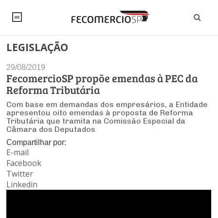
LEGISLAÇÃO
NOTÍCIAS
29/08/2019
Editorial
SINDICATOS
FecomercioSP propõe emendas à PEC da
Reforma Tributária
Artigos
Economia
PESQUISAS
Com base em demandas dos empresários, a Entidade
apresentou oito emendas à proposta de Reforma
Institucional
Pesquisas
Tributária que tramita na Comissão Especial da
Legislação
FALE CONOSCO
Câmara dos Deputados
Debates Fecomercio-SP
Brasil
Compartilhar por:
Trabalho
Negócios
INSTITUCIONAL
E-mail
PROJETOS ESPECIAIS:
Internacional
Facebook
Empresas
Varejo
Sobre
UM BRASIL
Sustentabilidade
CONSELHOS
Twitter
Modernização do Estado
Arbitragem e Mediação
Linkedin
UM BRASIL
Atacado
Imprensa
Economia Digital
Últimas Notícias
ESG
Conselho de Turismo
EMPRESAS
Reforma Tributária
Serviços
Negociações Coletivas
Inteligência Artificial
Conselho de Emprego e Relações do Trabalho
PROJETOS ESPECIAIS: