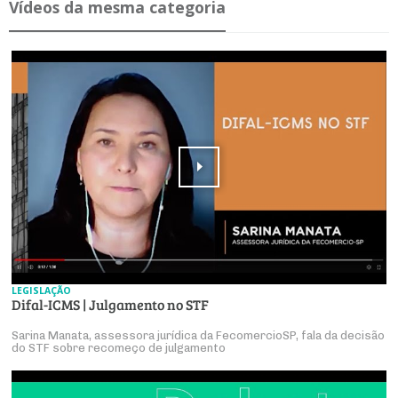
Ví­deos da mesma ca­te­goria
LEGISLAÇÃO
Difal-ICMS | Julgamento no STF
Sarina Manata, assessora jurídica da FecomercioSP, fala da decisão
do STF sobre recomeço de julgamento