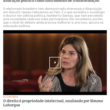
Educação política como instrumento de transformação
O eleitorado brasileiro tem demonstrado interesse e disposição
em discutir temas relevantes ao País. É o que acredita o sociólogo
e doutor em ciência política, Humberto Dantas, que tem percebido
uma sociedade cada vez mais participativa. Ele reconhece, porém,
que o nível do debate ainda precisa melhorar e, pra isso, aposta na
educação política.
ECONOMIA
O direito à propriedade intelectual, analisado por Simone
Lahorgue