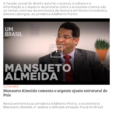
A função social do direito autoral, o acesso à cultura e à
informação e o impacto da pirataria sobre a economia criativa são
os temas centrais da entrevista da doutora em Direito Econômico,
Simone Lahorgue, ao jornalista Adalberto Piotto.
ECONOMIA
Mansueto Almeida comenta o urgente ajuste estrutural do
País
Nesta entrevista ao jornalista Adalberto Piotto, o economista
Mansueto Almeida Jr. analisa a delicada situação fiscal do Brasil.