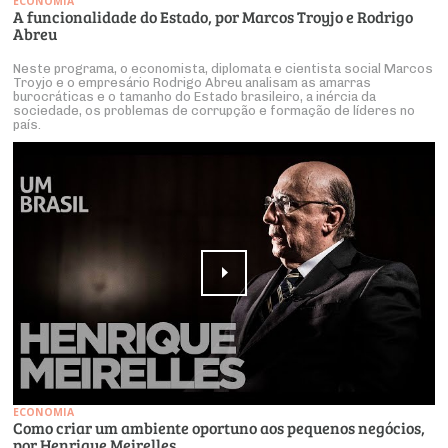
ECONOMIA
A funcionalidade do Estado, por Marcos Troyjo e Rodrigo
Abreu
Neste programa, o economista, diplomata e cientista social Marcos
Troyjo e o empresário Rodrigo Abreu analisam as amarras
burocráticas e o tamanho do Estado brasileiro, a inércia da
sociedade, os problemas de corrupção e formação de líderes no
país.
ECONOMIA
Como criar um ambiente oportuno aos pequenos negócios,
por Henrique Meirelles