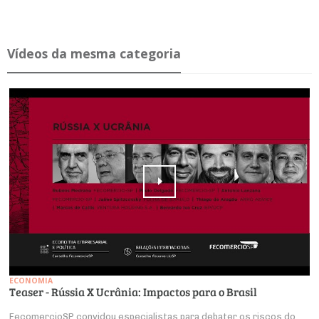
Ví­deos da mesma ca­te­goria
ECONOMIA
Teaser - Rússia X Ucrânia: Impactos para o Brasil
FecomercioSP convidou especialistas para debater os riscos do