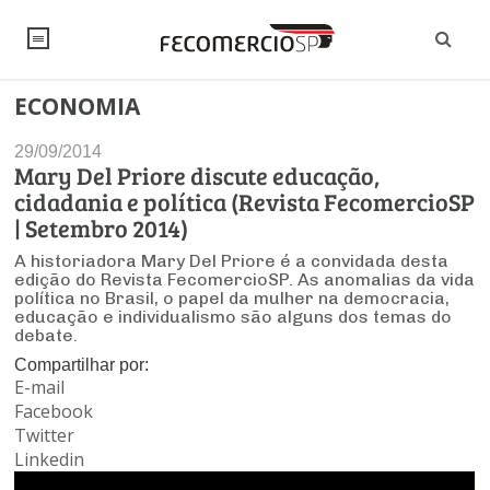
ECONOMIA
NOTÍCIAS
29/09/2014
Editorial
SINDICATOS
Mary Del Priore discute educação,
cidadania e política (Revista FecomercioSP
Artigos
Economia
PESQUISAS
| Setembro 2014)
Institucional
A historiadora Mary Del Priore é a convidada desta
Pesquisas
Legislação
FALE CONOSCO
edição do Revista FecomercioSP. As anomalias da vida
Debates Fecomercio-SP
política no Brasil, o papel da mulher na democracia,
Brasil
educação e individualismo são alguns dos temas do
Trabalho
Negócios
INSTITUCIONAL
debate.
PROJETOS ESPECIAIS:
Internacional
Empresas
Compartilhar por:
Varejo
Sobre
UM BRASIL
E-mail
Sustentabilidade
CONSELHOS
Modernização do Estado
Arbitragem e Mediação
Facebook
UM BRASIL
Atacado
Imprensa
Economia Digital
Twitter
Últimas Notícias
ESG
Conselho de Turismo
EMPRESAS
Reforma Tributária
Linkedin
Serviços
Negociações Coletivas
Inteligência Artificial
Conselho de Emprego e Relações do Trabalho
PROJETOS ESPECIAIS: