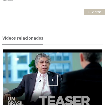
+
VÍDEOS
Ví­deos re­la­ci­o­nados