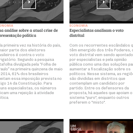
ONOMIA
ECONOMIA
a análise sobre a atual crise de
Especialistas analisam o voto
presentação política
distrital
la primeira vez na história do país,
Com os recorrentes escândalos 
maior parte dos eleitores
têm emergido dos três Poderes, 
asileiros é contra o voto
voto distrital vem sendo apontado
rigatório. Segundo a pesquisa
por especialistas e pela opinião
tafolha divulgada pela “Folha de
pública como uma das soluções pa
Paulo” na primeira quinzena de maio
aumentar a fiscalização sobre os
 2014, 61% dos brasileiros
políticos. Nesse sistema, as regi
jeitam essa imposição prevista no
são divididas em distritos que
tigo 14 da Constituição. Para
contemplam um candidato por
guns especialistas, os números
partido. Entre os defensores da
dicam uma rejeição à atividade
proposta, há aqueles que apoiam o
ítica.
sistema "puro", enquanto outros
preferem o "misto".