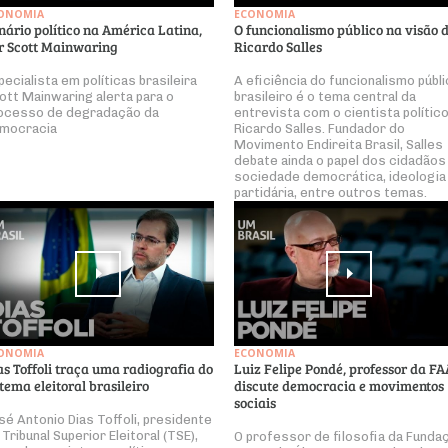
ONOMIA
ECONOMIA
nário político na América Latina,
O funcionalismo público na visão 
r Scott Mainwaring
Ricardo Salles
pecialista em políticas brasileira
A eficiência do funcionalismo públ
ott Mainwaring alerta para o
brasileiro é o tema central da
ocesso de degradação da
entrevista com o cientista polític
mocracia
Ricardo Salles. Fundador do
Movimento Endireita Brasil, Salles
debate ainda o papel dos cidadãos
sociedade democrática, ideologia
partidária, entre outros temas.
ONOMIA
ECONOMIA
as Toffoli traça uma radiografia do
Luiz Felipe Pondé, professor da FA
stema eleitoral brasileiro
discute democracia e movimentos
sociais
sé Antonio Dias Toffoli, presidente
 Tribunal Superior Eleitoral (TSE),
O professor de filosofia da Funda