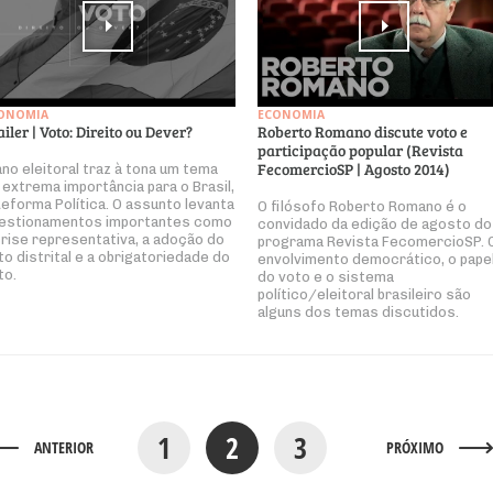
ONOMIA
ECONOMIA
ailer | Voto: Direito ou Dever?
Roberto Romano discute voto e
participação popular (Revista
FecomercioSP | Agosto 2014)
ano eleitoral traz à tona um tema
 extrema importância para o Brasil,
Reforma Política. O assunto levanta
O filósofo Roberto Romano é o
estionamentos importantes como
convidado da edição de agosto do
crise representativa, a adoção do
programa Revista FecomercioSP. 
to distrital e a obrigatoriedade do
envolvimento democrático, o pape
to.
do voto e o sistema
político/eleitoral brasileiro são
alguns dos temas discutidos.
1
2
3
ANTERIOR
PRÓXIMO