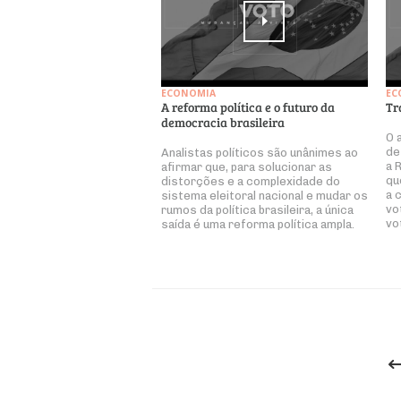
ECONOMIA
EC
A reforma política e o futuro da
Tr
democracia brasileira
O 
de
Analistas políticos são unânimes ao
a 
afirmar que, para solucionar as
qu
distorções e a complexidade do
a 
sistema eleitoral nacional e mudar os
vo
rumos da política brasileira, a única
vo
saída é uma reforma política ampla.