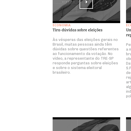
ECONOMIA
EC
Tira-dúvidas sobre eleições
Um
re
Às vésperas das eleições gerais no
Brasil, muitas pessoas ainda têm
Pe
dúvidas sobre questões referentes
a 
ao funcionamento da votação. No
br
vídeo, a representante do TRE-SP
ob
responde perguntas sobre eleições
Da
e sobre o sistema eleitoral
S.
brasileiro.
de
re
ar
al
in
pol