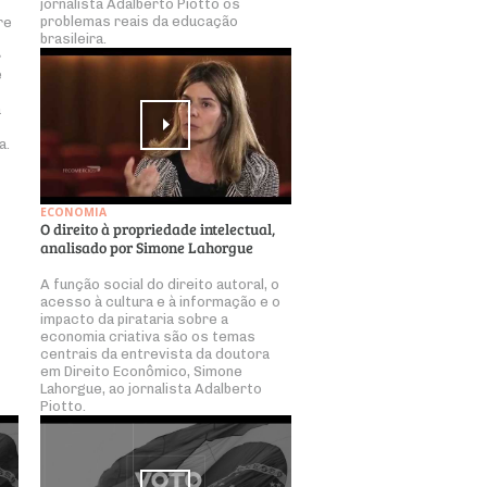
jornalista Adalberto Piotto os
problemas reais da educação
re
brasileira.
r
e
a
a.
ECONOMIA
O direito à propriedade intelectual,
analisado por Simone Lahorgue
A função social do direito autoral, o
acesso à cultura e à informação e o
impacto da pirataria sobre a
economia criativa são os temas
centrais da entrevista da doutora
em Direito Econômico, Simone
Lahorgue, ao jornalista Adalberto
Piotto.