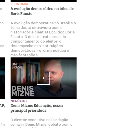
ECONOMIA
de
A evolução democrática na ótica de
Boris Fausto
ico
A evolução democrática no Brasil é o
tema desta entrevista com o
o
historiador e cientista político Boris
Fausto. O debate trata ainda do
comportamento do eleitor, o
 na
desempenho das instituições
democráticas, reforma política e
manifestações.
NEGÓCIOS
AP,
Denis Mizne: Educação, nossa
principal prioridade
O diretor executivo da Fundação
Lemann, Denis Mizne, debate com o
ção