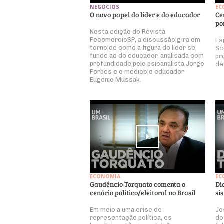
NEGÓCIOS
EC
O novo papel do líder e do educador
Ce
po
Nesta edição do Revista
FecomercioSP, a discussão gira em
Es
torno de como a figura do líder se
Sc
funde ao do educador, analisada com
pr
profundidade pelo psicanalista Jorge
de
Forbes e o médico e educador
Eugenio Mussak.
ECONOMIA
EC
Gaudêncio Torquato comenta o
Di
cenário político/eleitoral no Brasil
si
Em meio a uma crise de
Jo
representação política, os
do