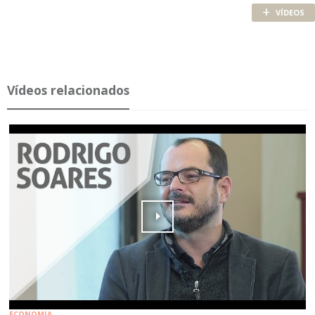
+
VÍDEOS
Ví­deos re­la­ci­o­nados
ECONOMIA