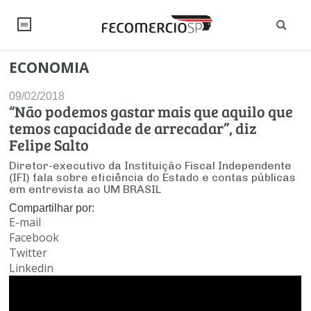
ECONOMIA
NOTÍCIAS
09/02/2018
Editorial
SINDICATOS
“Não podemos gastar mais que aquilo que
temos capacidade de arrecadar”, diz
Artigos
Economia
PESQUISAS
Felipe Salto
Institucional
Diretor-executivo da Instituição Fiscal Independente
Pesquisas
Legislação
FALE CONOSCO
(IFI) fala sobre eficiência do Estado e contas públicas
Debates Fecomercio-SP
em entrevista ao UM BRASIL
Brasil
Trabalho
Compartilhar por:
Negócios
INSTITUCIONAL
PROJETOS ESPECIAIS:
E-mail
Internacional
Empresas
Facebook
Varejo
Sobre
UM BRASIL
Sustentabilidade
CONSELHOS
Modernização do Estado
Twitter
Arbitragem e Mediação
UM BRASIL
Linkedin
Atacado
Imprensa
Economia Digital
Últimas Notícias
ESG
Conselho de Turismo
EMPRESAS
Reforma Tributária
Serviços
Negociações Coletivas
Inteligência Artificial
Conselho de Emprego e Relações do Trabalho
PROJETOS ESPECIAIS: