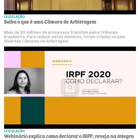
Produtos e Serviços
Turismo
Serviços
Conselho de Assuntos Tributários
Logística Reversa
Advocacy
SESC
LEGISLAÇÃO
PROJETOS ESPECIAIS:
Conselho Estadual de Defesa do Contribuinte
COP30
Saiba o que é uma Câmara de Arbitragem
SENAC
Afixação de preços e fiscalização
Conselho de Economia Empresarial e Política
Mais de 93 milhões de processos tramitam pelos tribunais
brasileiros. Para reduzir estes números, foram criadas no país
Cecomercio
diversas Câmaras de Arbitragem.
Conselho Superior de Direito
Licitações
Conselho do Comércio Atacadista
Prêmio de Sustentabilidade
Conselho de Serviços
Conselho de Relações Internacionais
Conselho de Sustentabilidade
Conselho de Comércio Eletrônico
LEGISLAÇÃO
Webinário explica como declarar o IRPF; reveja na íntegra