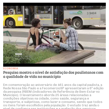
ECONOMIA
Pesquisa mostra o nível de satisfação dos paulistanos com
a qualidade de vida no município
Em comemoração ao aniversário de 461 anos da capital paulista, a
Rede Nossa São Paulo e a FecomercioSP apresentaram a 6ª edição
da pesquisa IRBEM (Indicadores de Referência de Bem-Estar no
Município). O levantamento aborda 25 áreas relacionadas a
condições objetivas na cidade, como saúde, segurança e
transporte, e subjetivas, como lazer e consumo, sendo que todos
os itens foram escolhidos pela população. O estudo traz ainda o
nível de confiança nas instituições e a avaliação dos serviços