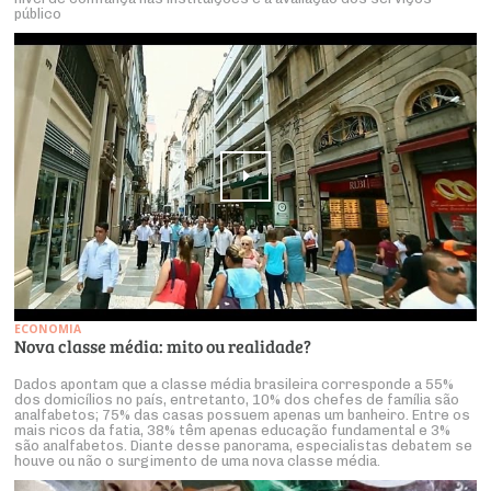
público
ECONOMIA
Nova classe média: mito ou realidade?
Dados apontam que a classe média brasileira corresponde a 55%
dos domicílios no país, entretanto, 10% dos chefes de família são
analfabetos; 75% das casas possuem apenas um banheiro. Entre os
mais ricos da fatia, 38% têm apenas educação fundamental e 3%
são analfabetos. Diante desse panorama, especialistas debatem se
houve ou não o surgimento de uma nova classe média.