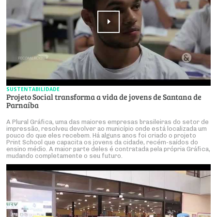
SUSTENTABILIDADE
Projeto Social transforma a vida de jovens de Santana de
Parnaíba
A Plural Gráfica, uma das maiores empresas brasileiras do setor de
impressão, resolveu devolver ao município onde está localizada um
pouco do que eles recebem. Há alguns anos foi criado o projeto
Print School que capacita os jovens da cidade, recém-saídos do
ensino médio. A maior parte deles é contratada pela própria Gráfica,
mudando completamente o seu futuro.