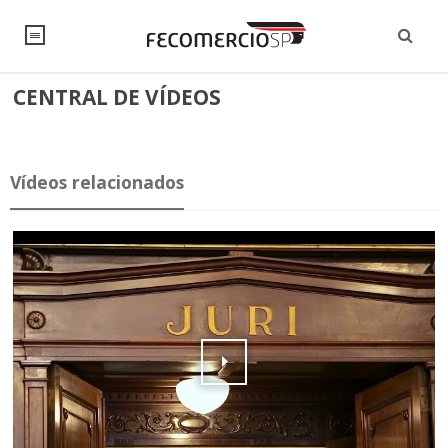
CENTRAL DE VÍDEOS
NOTÍCIAS
Editorial
SINDICATOS
Vídeos relacionados
Artigos
Economia
PESQUISAS
Institucional
Pesquisas
Legislação
FALE CONOSCO
Debates Fecomercio-SP
Brasil
Trabalho
Negócios
INSTITUCIONAL
PROJETOS ESPECIAIS:
Internacional
Empresas
Varejo
Sobre
UM BRASIL
Sustentabilidade
CONSELHOS
Modernização do Estado
Arbitragem e Mediação
UM BRASIL
Atacado
Imprensa
Economia Digital
Últimas Notícias
ESG
Conselho de Turismo
EMPRESAS
Reforma Tributária
Serviços
Negociações Coletivas
Inteligência Artificial
Conselho de Emprego e Relações do Trabalho
PROJETOS ESPECIAIS: