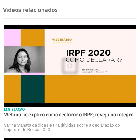
Ví­deos re­la­ci­o­nados
LEGISLAÇÃO
Webinário explica como declarar o IRPF; reveja na íntegra
Sarina Manata dá dicas e tira dúvidas sobre a declaração do
Imposto de Renda 2020