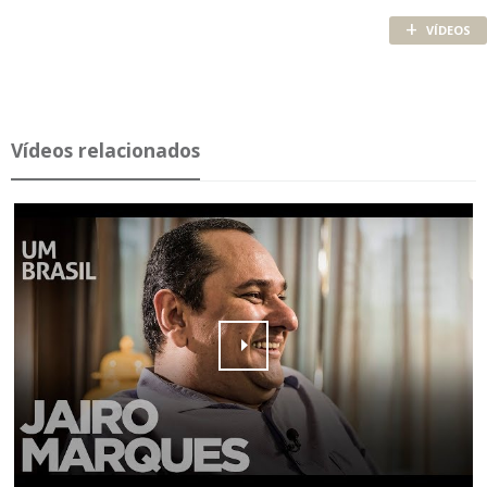
+
VÍDEOS
Ví­deos re­la­ci­o­nados