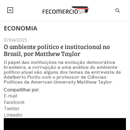
ECONOMIA
NOTÍCIAS
07/04/2015
Editorial
SINDICATOS
O ambiente político e institucional no
Brasil, por Matthew Taylor
Artigos
Economia
PESQUISAS
O papel das instituições na evolução democrática
brasileira, a corrupção e uma análise do ambiente
Institucional
Pesquisas
político atual são alguns dos temas da entrevista de
Legislação
FALE CONOSCO
Adalberto Piotto com o professor de Ciências
Debates Fecomercio-SP
Políticas da American University Matthew Taylor.
Brasil
Trabalho
Negócios
INSTITUCIONAL
Compartilhar por:
PROJETOS ESPECIAIS:
Internacional
E-mail
Empresas
Varejo
Sobre
UM BRASIL
Facebook
Sustentabilidade
CONSELHOS
Modernização do Estado
Arbitragem e Mediação
Twitter
UM BRASIL
Atacado
Imprensa
Economia Digital
Linkedin
Últimas Notícias
ESG
Conselho de Turismo
EMPRESAS
Reforma Tributária
Serviços
Negociações Coletivas
Inteligência Artificial
Conselho de Emprego e Relações do Trabalho
PROJETOS ESPECIAIS: