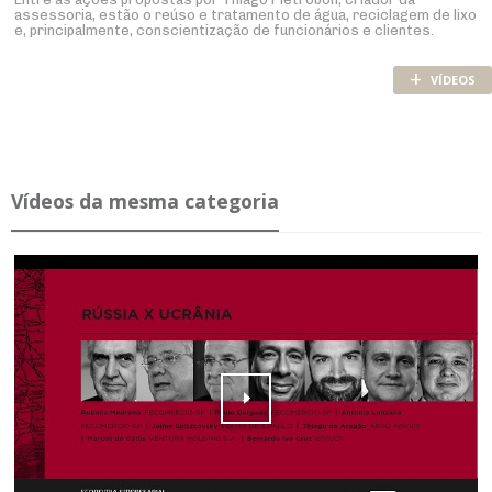
assessoria, estão o reúso e tratamento de água, reciclagem de lixo
e, principalmente, conscientização de funcionários e clientes.
+
VÍDEOS
Ví­deos da mesma ca­te­goria