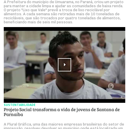
A Prefeitura do município de Umuarama, no Paraná, criou um projeto
para manter a cidade limpa e ajudar as comunidades de baixa renda.
O projeto "Lixo que Vale" prevê a troca de lixo reciclável por
alimentos. A cada semana são retiradas mais de 10 toneladas de
recicláveis, que são trocados por quatro toneladas de alimentos,
beneficiando mais de seis mil pessoas.
SUSTENTABILIDADE
Projeto Social transforma a vida de jovens de Santana de
Parnaíba
A Plural Gráfica, uma das maiores empresas brasileiras do setor de
impressão, resolveu devolver ao município onde está localizada um