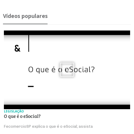
Ví­deos po­pu­lares
LEGISLAÇÃO
O que é o eSocial?
FecomercioSP explica o que é o eSocial; assista