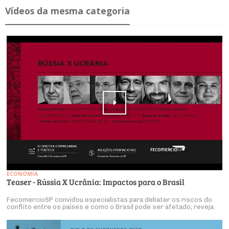
Ví­deos da mesma ca­te­goria
ECONOMIA
Teaser - Rússia X Ucrânia: Impactos para o Brasil
FecomercioSP convidou especialistas para debater os riscos do
conflito entre os países e como o Brasil pode ser afetado; reveja