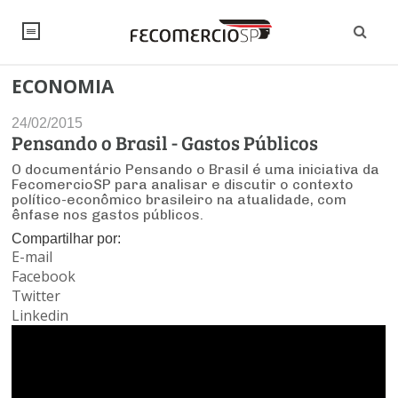
ECONOMIA
NOTÍCIAS
24/02/2015
Editorial
SINDICATOS
Pensando o Brasil - Gastos Públicos
O documentário Pensando o Brasil é uma iniciativa da
Artigos
Economia
PESQUISAS
FecomercioSP para analisar e discutir o contexto
político-econômico brasileiro na atualidade, com
Institucional
ênfase nos gastos públicos.
Pesquisas
Legislação
FALE CONOSCO
Debates Fecomercio-SP
Compartilhar por:
Brasil
E-mail
Trabalho
Negócios
INSTITUCIONAL
Facebook
PROJETOS ESPECIAIS:
Internacional
Twitter
Empresas
Varejo
Sobre
UM BRASIL
Linkedin
Sustentabilidade
CONSELHOS
Modernização do Estado
Arbitragem e Mediação
UM BRASIL
Atacado
Imprensa
Economia Digital
Últimas Notícias
ESG
Conselho de Turismo
EMPRESAS
Reforma Tributária
Serviços
Negociações Coletivas
Inteligência Artificial
Conselho de Emprego e Relações do Trabalho
PROJETOS ESPECIAIS: