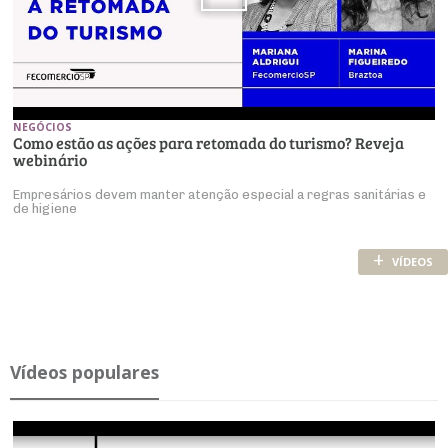
NEGÓCIOS
Como estão as ações para retomada do turismo? Reveja
webinário
Empresários devem manter atenção especial a regras sanitárias e
de higiene
+
VÍDEOS
Ví­deos po­pu­lares