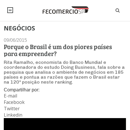
NEGÓCIOS
NOTÍCIAS
09/06/2015
Editorial
SINDICATOS
Porque o Brasil é um dos piores países
para empreender?
Artigos
Economia
PESQUISAS
Rita Ramalho, economista do Banco Mundial e
coordenadora do estudo Doing Business, fala sobre a
Institucional
Pesquisas
pesquisa que analisa o ambiente de negócios em 185
Legislação
FALE CONOSCO
países e pontua as razões que fazem o Brasil estar
Debates Fecomercio-SP
na 120ª posição neste ranking.
Brasil
Trabalho
Negócios
INSTITUCIONAL
Compartilhar por:
PROJETOS ESPECIAIS:
Internacional
E-mail
Empresas
Varejo
Sobre
UM BRASIL
Facebook
Sustentabilidade
CONSELHOS
Modernização do Estado
Arbitragem e Mediação
Twitter
UM BRASIL
Atacado
Imprensa
Economia Digital
Linkedin
Últimas Notícias
ESG
Conselho de Turismo
EMPRESAS
Reforma Tributária
Serviços
Negociações Coletivas
Inteligência Artificial
Conselho de Emprego e Relações do Trabalho
PROJETOS ESPECIAIS: