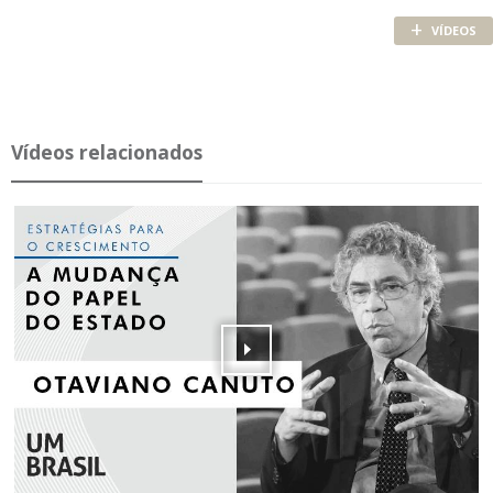
+
VÍDEOS
Ví­deos re­la­ci­o­nados