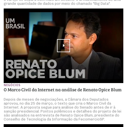
grande quantidade de dados por meio do chamado "Big Data".
NEGÓCIOS
O Marco Civil da Internet na análise de Renato Opice Blum
Depois de meses de negociações, a Câmara dos Deputados
aprovou, no dia 25 de março, o texto que cria o Marco Civil da
Internet. A proposta segue para análise do Senado antes de ir à
sanção presidencial. Pontos polêmicos e detalhes do projeto de lei
são analisados na entrevista de Renato Opice Blum, presidente do
Conselho de Tecnologia da Informação da FecomercioSP.