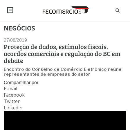
NEGÓCIOS
NOTÍCIAS
27/08/2019
Editorial
SINDICATOS
Proteção de dados, estímulos fiscais,
acordos comerciais e regulação do BC em
Artigos
Economia
PESQUISAS
debate
Institucional
Encontro do Conselho de Comércio Eletrônico reúne
Pesquisas
Legislação
FALE CONOSCO
representantes de empresas do setor
Debates Fecomercio-SP
Brasil
Compartilhar por:
Trabalho
E-mail
Negócios
INSTITUCIONAL
PROJETOS ESPECIAIS:
Internacional
Facebook
Empresas
Twitter
Varejo
Sobre
UM BRASIL
Sustentabilidade
CONSELHOS
Modernização do Estado
Linkedin
Arbitragem e Mediação
UM BRASIL
Atacado
Imprensa
Economia Digital
Últimas Notícias
ESG
Conselho de Turismo
EMPRESAS
Reforma Tributária
Serviços
Negociações Coletivas
Inteligência Artificial
Conselho de Emprego e Relações do Trabalho
PROJETOS ESPECIAIS: