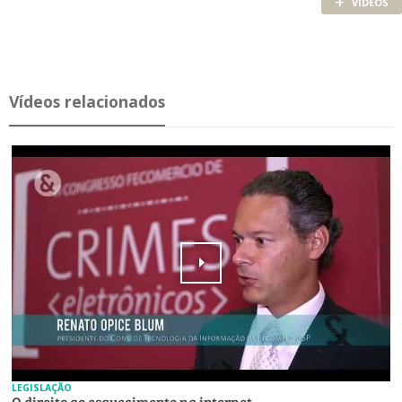
+
VÍDEOS
Ví­deos re­la­ci­o­nados
LEGISLAÇÃO
O direito ao esquecimento na internet