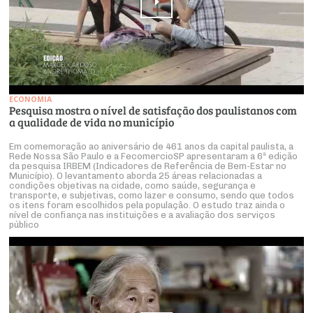
ECONOMIA
Pesquisa mostra o nível de satisfação dos paulistanos com
a qualidade de vida no município
Em comemoração ao aniversário de 461 anos da capital paulista, a
Rede Nossa São Paulo e a FecomercioSP apresentaram a 6ª edição
da pesquisa IRBEM (Indicadores de Referência de Bem-Estar no
Município). O levantamento aborda 25 áreas relacionadas a
condições objetivas na cidade, como saúde, segurança e
transporte, e subjetivas, como lazer e consumo, sendo que todos
os itens foram escolhidos pela população. O estudo traz ainda o
nível de confiança nas instituições e a avaliação dos serviços
público