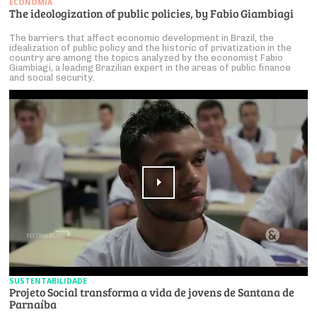
ECONOMIA
The ideologization of public policies, by Fabio Giambiagi
The barriers that affect economic development in Brazil, the
idealization of public policy and the historic of privatization in the
country are among the topics analyzed by the economist Fabio
Giambiagi, a leading Brazilian expert in the areas of public finance
and social security.
SUSTENTABILIDADE
Projeto Social transforma a vida de jovens de Santana de
Parnaíba