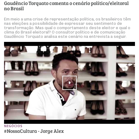
Gaudêncio Torquato comenta o cenário político/eleitoral
no Brasil
Em meio a uma crise de representação política, os brasileiros têm
nas eleições a possibilidade de expressar seu sentimento de
transformação. Mas qual o comportamento deste eleitor e qual o
clima do Brasil eleitoral? O consultor político e de comunicação
Gaudêncio Torquato analisa este cenário na entrevista a seguir.
NEGÓCIOS
#NossaCultura - Jorge Alex