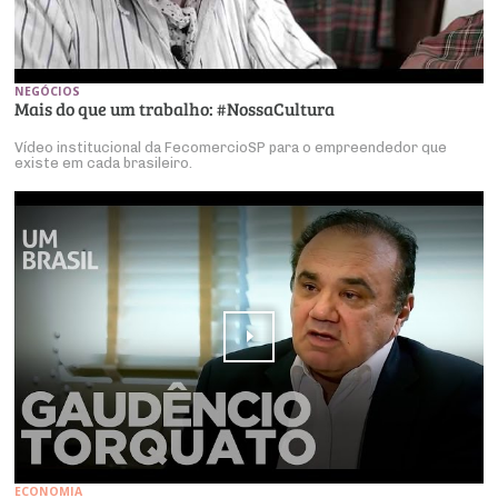
NEGÓCIOS
Mais do que um trabalho: #NossaCultura
Vídeo institucional da FecomercioSP para o empreendedor que
existe em cada brasileiro.
ECONOMIA