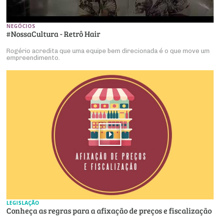
Produtos e Serviços
Turismo
Serviços
Conselho de Assuntos Tributários
Logística Reversa
Advocacy
SESC
NEGÓCIOS
PROJETOS ESPECIAIS:
Conselho Estadual de Defesa do Contribuinte
COP30
#NossaCultura - Retrô Hair
SENAC
Afixação de preços e fiscalização
Conselho de Economia Empresarial e Política
Rogério acredita que uma equipe bem direcionada é o que move um
empreendimento.
Cecomercio
Conselho Superior de Direito
Licitações
Conselho do Comércio Atacadista
Prêmio de Sustentabilidade
Conselho de Serviços
Conselho de Relações Internacionais
Conselho de Sustentabilidade
Conselho de Comércio Eletrônico
LEGISLAÇÃO
Conheça as regras para a afixação de preços e fiscalização