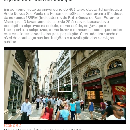
Em comemoração ao aniversário de 461 anos da capital paulista, a
Rede Nossa São Paulo e a FecomercioSP apresentaram a 6ª edição
da pesquisa IRBEM (Indicadores de Referência de Bem-Estar no
Município). O levantamento aborda 25 áreas relacionadas a
condições objetivas na cidade, como saúde, segurança e
transporte, e subjetivas, como lazer e consumo, sendo que todos
os itens foram escolhidos pela população. O estudo traz ainda o
nível de confiança nas instituições e a avaliação dos serviços
público
ECONOMIA