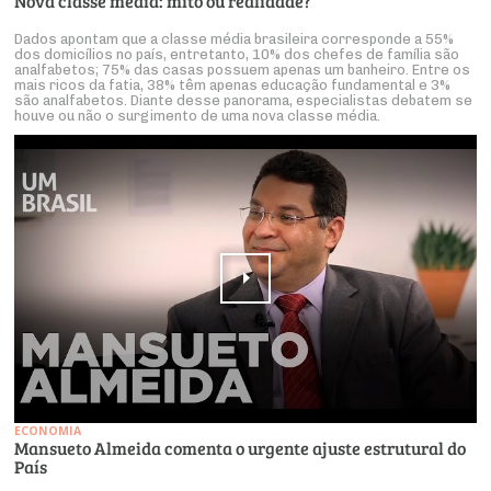
Nova classe média: mito ou realidade?
Dados apontam que a classe média brasileira corresponde a 55%
dos domicílios no país, entretanto, 10% dos chefes de família são
analfabetos; 75% das casas possuem apenas um banheiro. Entre os
mais ricos da fatia, 38% têm apenas educação fundamental e 3%
são analfabetos. Diante desse panorama, especialistas debatem se
houve ou não o surgimento de uma nova classe média.
ECONOMIA
Mansueto Almeida comenta o urgente ajuste estrutural do
País