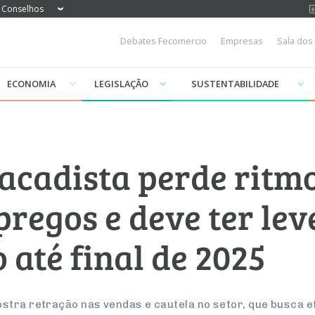
Conselhos
Debates Fecomercio
Empresas
Sala dos
ECONOMIA
LEGISLAÇÃO
SUSTENTABILIDADE
acadista perde ritm
egos e deve ter lev
até final de 2025
stra retração nas vendas e cautela no setor, que busca ef