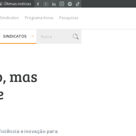
Últimas notícias
 Sindicatos
Programa Inova
Pesquisas
SINDICATOS
o, mas
e
iciência e inovação para