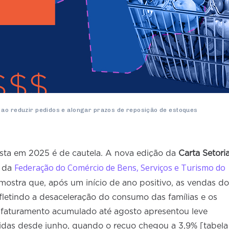
 ao reduzir pedidos e alongar prazos de reposição de estoques
sta em 2025 é de cautela. A nova edição da
Carta Setoria
Federação do Comércio de Bens, Serviços e Turismo do
da
mostra que, após um início de ano positivo, as vendas do
fletindo a desaceleração do consumo das famílias e os
O faturamento acumulado até agosto apresentou leve
idas desde junho, quando o recuo chegou a 3,9% [tabela