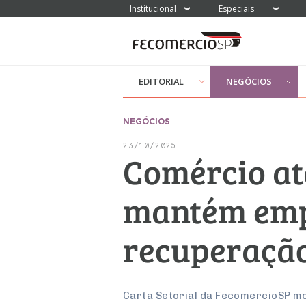
Institucional
Especiais
EDITORIAL
NEGÓCIOS
NEGÓCIOS
23/10/2025
Comércio at
mantém empr
recuperação 
Carta Setorial da FecomercioSP mo