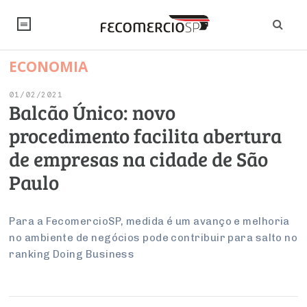
ECONOMIA
NOTÍCIAS
01/02/2021
Editorial
SINDICATOS
Balcão Único: novo
procedimento facilita abertura
Artigos
Economia
PESQUISAS
de empresas na cidade de São
Institucional
Pesquisas
Legislação
FALE CONOSCO
Paulo
Debates Fecomercio-SP
Brasil
Trabalho
Negócios
INSTITUCIONAL
PROJETOS ESPECIAIS:
Internacional
Para a FecomercioSP, medida é um avanço e melhoria
Empresas
no ambiente de negócios pode contribuir para salto no
Varejo
Sobre
UM BRASIL
Sustentabilidade
CONSELHOS
Modernização do Estado
Arbitragem e Mediação
ranking Doing Business
UM BRASIL
Atacado
Imprensa
Economia Digital
Últimas Notícias
ESG
Conselho de Turismo
EMPRESAS
Reforma Tributária
Serviços
Negociações Coletivas
Inteligência Artificial
Conselho de Emprego e Relações do Trabalho
PROJETOS ESPECIAIS: