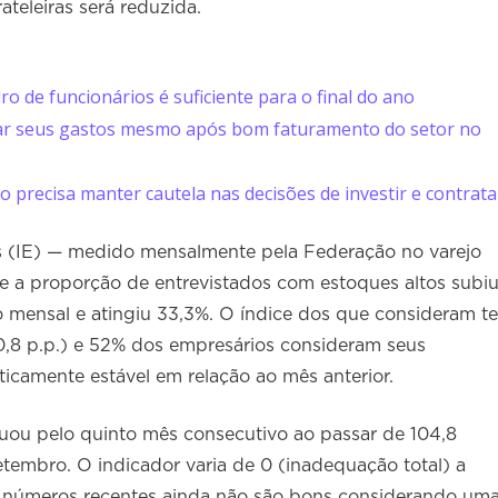
teleiras será reduzida.
ro de funcionários é suficiente para o final do ano
ar seus gastos mesmo após bom faturamento do setor no
 precisa manter cautela nas decisões de investir e contrata
s (IE) — medido mensalmente pela Federação no varejo
e a proporção de entrevistados com estoques altos subi
 mensal e atingiu 33,3%. O índice dos que consideram te
0,8 p.p.) e 52% dos empresários consideram seus
icamente estável em relação ao mês anterior.
cuou pelo quinto mês consecutivo ao passar de 104,8
tembro. O indicador varia de 0 (inadequação total) a
s números recentes ainda não são bons considerando um