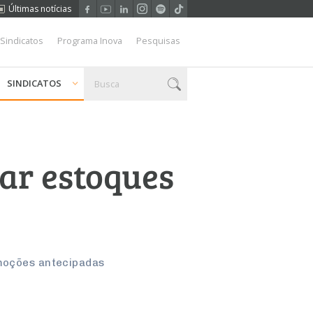
Últimas notícias
 Sindicatos
Programa Inova
Pesquisas
SINDICATOS
ar estoques
omoções antecipadas