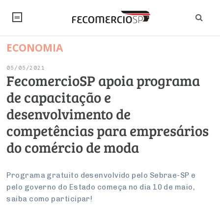
ECONOMIA
NOTÍCIAS
05/05/2021
Editorial
SINDICATOS
FecomercioSP apoia programa
de capacitação e
Artigos
Economia
PESQUISAS
desenvolvimento de
Institucional
Pesquisas
Legislação
FALE CONOSCO
competências para empresários
Debates Fecomercio-SP
Brasil
do comércio de moda
Trabalho
Negócios
INSTITUCIONAL
PROJETOS ESPECIAIS:
Internacional
Empresas
Varejo
Sobre
UM BRASIL
Sustentabilidade
CONSELHOS
Modernização do Estado
Programa gratuito desenvolvido pelo Sebrae-SP e
Arbitragem e Mediação
pelo governo do Estado começa no dia 10 de maio,
UM BRASIL
Atacado
Imprensa
Economia Digital
Últimas Notícias
ESG
Conselho de Turismo
saiba como participar!
EMPRESAS
Reforma Tributária
Serviços
Negociações Coletivas
Inteligência Artificial
Conselho de Emprego e Relações do Trabalho
PROJETOS ESPECIAIS: