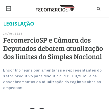
LEGISLAÇÃO
NOTÍCIAS
26/06/2026
Editorial
SINDICATOS
FecomercioSP e Câmara dos
Deputados debatem atualização
Artigos
Economia
PESQUISAS
dos limites do Simples Nacional
Institucional
Pesquisas
Legislação
FALE CONOSCO
Debates Fecomercio-SP
Brasil
Encontro reúne parlamentares e representantes do
Trabalho
Negócios
INSTITUCIONAL
setor produtivo para discutir o PLP 108/2021 e os
PROJETOS ESPECIAIS:
Internacional
Empresas
desdobramentos da atualização do regime sobre as
Varejo
Sobre
UM BRASIL
Sustentabilidade
CONSELHOS
Modernização do Estado
empresas
Arbitragem e Mediação
UM BRASIL
Atacado
Imprensa
Economia Digital
Últimas Notícias
ESG
Conselho de Turismo
EMPRESAS
Reforma Tributária
Serviços
Negociações Coletivas
Inteligência Artificial
Conselho de Emprego e Relações do Trabalho
PROJETOS ESPECIAIS: