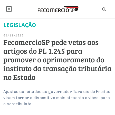
LEGISLAÇÃO
NOTÍCIAS
06/11/2023
Editorial
SINDICATOS
FecomercioSP pede vetos aos
artigos do PL 1.245 para
Artigos
Economia
PESQUISAS
promover o aprimoramento do
Institucional
Pesquisas
Legislação
FALE CONOSCO
instituto da transação tributária
Debates Fecomercio-SP
Brasil
no Estado
Trabalho
Negócios
INSTITUCIONAL
PROJETOS ESPECIAIS:
Internacional
Empresas
Varejo
Sobre
UM BRASIL
Sustentabilidade
CONSELHOS
Modernização do Estado
Ajustes solicitados ao governador Tarcísio de Freitas
Arbitragem e Mediação
visam tornar o dispositivo mais atraente e viável para
UM BRASIL
Atacado
Imprensa
Economia Digital
Últimas Notícias
ESG
Conselho de Turismo
o contribuinte
EMPRESAS
Reforma Tributária
Serviços
Negociações Coletivas
Inteligência Artificial
Conselho de Emprego e Relações do Trabalho
PROJETOS ESPECIAIS: