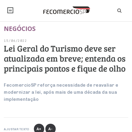
NEGÓCIOS
NOTÍCIAS
15/06/2022
Editorial
SINDICATOS
Lei Geral do Turismo deve ser
atualizada em breve; entenda os
Artigos
Economia
PESQUISAS
principais pontos e fique de olho
Institucional
Pesquisas
Legislação
FALE CONOSCO
Debates Fecomercio-SP
Brasil
FecomercioSP reforça necessidade de reavaliar e
Trabalho
Negócios
INSTITUCIONAL
modernizar a lei, após mais de uma década da sua
PROJETOS ESPECIAIS:
Internacional
Empresas
implementação
Varejo
Sobre
UM BRASIL
Sustentabilidade
CONSELHOS
Modernização do Estado
Arbitragem e Mediação
UM BRASIL
Atacado
Imprensa
Economia Digital
Últimas Notícias
ESG
Conselho de Turismo
EMPRESAS
Reforma Tributária
Serviços
Negociações Coletivas
Inteligência Artificial
Conselho de Emprego e Relações do Trabalho
A+
A-
AJUSTAR TEXTO
PROJETOS ESPECIAIS: