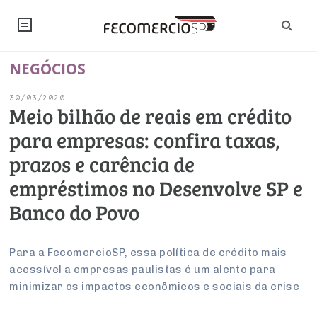
NEGÓCIOS
NOTÍCIAS
30/03/2020
Editorial
SINDICATOS
Meio bilhão de reais em crédito
para empresas: confira taxas,
Artigos
Economia
PESQUISAS
prazos e carência de
Institucional
Pesquisas
Legislação
FALE CONOSCO
empréstimos no Desenvolve SP e
Debates Fecomercio-SP
Brasil
Banco do Povo
Trabalho
Negócios
INSTITUCIONAL
PROJETOS ESPECIAIS:
Internacional
Empresas
Varejo
Sobre
UM BRASIL
Sustentabilidade
CONSELHOS
Modernização do Estado
Para a FecomercioSP, essa política de crédito mais
Arbitragem e Mediação
acessível a empresas paulistas é um alento para
UM BRASIL
Atacado
Imprensa
Economia Digital
Últimas Notícias
ESG
Conselho de Turismo
minimizar os impactos econômicos e sociais da crise
EMPRESAS
Reforma Tributária
Serviços
Negociações Coletivas
Inteligência Artificial
Conselho de Emprego e Relações do Trabalho
PROJETOS ESPECIAIS: