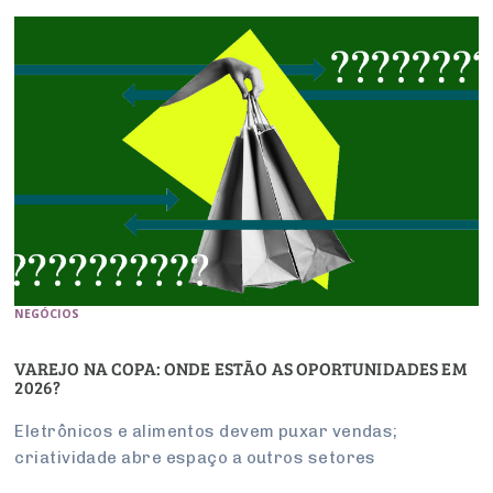
NEGÓCIOS
VAREJO NA COPA: ONDE ESTÃO AS OPORTUNIDADES EM
2026?
Eletrônicos e alimentos devem puxar vendas;
criatividade abre espaço a outros setores