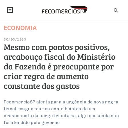
ECONOMIA
NOTÍCIAS
30/03/2023
Editorial
SINDICATOS
Mesmo com pontos positivos,
arcabouço fiscal do Ministério
Artigos
Economia
PESQUISAS
da Fazenda é preocupante por
Institucional
Pesquisas
Legislação
FALE CONOSCO
criar regra de aumento
Debates Fecomercio-SP
Brasil
constante dos gastos
Trabalho
Negócios
INSTITUCIONAL
PROJETOS ESPECIAIS:
Internacional
Empresas
Varejo
Sobre
UM BRASIL
Sustentabilidade
CONSELHOS
Modernização do Estado
FecomercioSP alerta para a urgência de nova regra
Arbitragem e Mediação
fiscal resguardar os contribuintes de um
UM BRASIL
Atacado
Imprensa
Economia Digital
Últimas Notícias
ESG
Conselho de Turismo
crescimento da carga tributária, algo que ainda não
EMPRESAS
Reforma Tributária
Serviços
Negociações Coletivas
foi atendido pelo governo
Inteligência Artificial
Conselho de Emprego e Relações do Trabalho
PROJETOS ESPECIAIS: