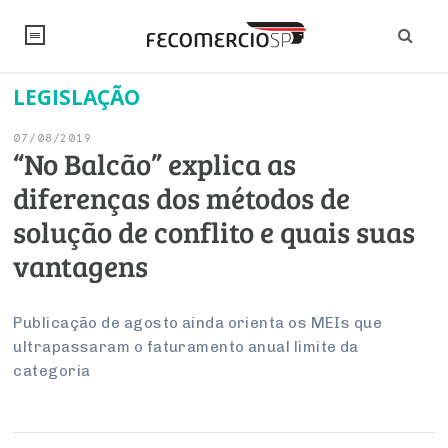
LEGISLAÇÃO
NOTÍCIAS
07/08/2019
Editorial
SINDICATOS
“No Balcão” explica as
diferenças dos métodos de
Artigos
Economia
PESQUISAS
solução de conflito e quais suas
Institucional
Pesquisas
Legislação
FALE CONOSCO
vantagens
Debates Fecomercio-SP
Brasil
Trabalho
Negócios
INSTITUCIONAL
PROJETOS ESPECIAIS:
Internacional
Publicação de agosto ainda orienta os MEIs que
Empresas
ultrapassaram o faturamento anual limite da
Varejo
Sobre
UM BRASIL
Sustentabilidade
CONSELHOS
Modernização do Estado
Arbitragem e Mediação
categoria
UM BRASIL
Atacado
Imprensa
Economia Digital
Últimas Notícias
ESG
Conselho de Turismo
EMPRESAS
Reforma Tributária
Serviços
Negociações Coletivas
Inteligência Artificial
Conselho de Emprego e Relações do Trabalho
PROJETOS ESPECIAIS: