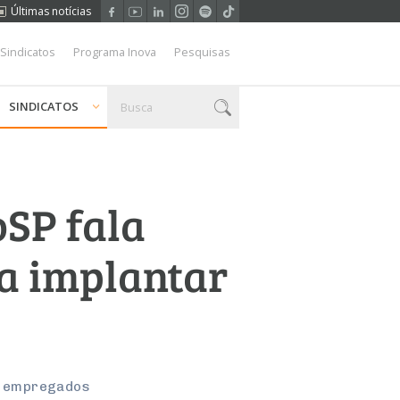
Últimas notícias
 Sindicatos
Programa Inova
Pesquisas
SINDICATOS
oSP fala
ra implantar
e empregados