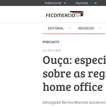
Institucional
Especiais
EDITORIAL
NEGÓCIOS
PODCASTS
21/03/2020
Ouça: espec
sobre as re
home office
Advogada Sarina Manata esclarec