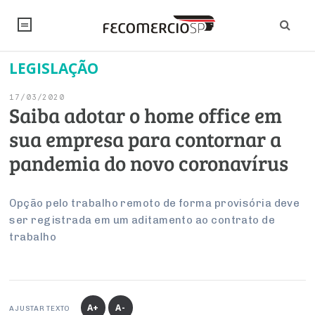
LEGISLAÇÃO
NOTÍCIAS
17/03/2020
Editorial
SINDICATOS
Saiba adotar o home office em
sua empresa para contornar a
Artigos
Economia
PESQUISAS
pandemia do novo coronavírus
Institucional
Pesquisas
Legislação
FALE CONOSCO
Debates Fecomercio-SP
Brasil
Opção pelo trabalho remoto de forma provisória deve
Trabalho
Negócios
INSTITUCIONAL
ser registrada em um aditamento ao contrato de
PROJETOS ESPECIAIS:
Internacional
Empresas
trabalho
Varejo
Sobre
UM BRASIL
Sustentabilidade
CONSELHOS
Modernização do Estado
Arbitragem e Mediação
UM BRASIL
Atacado
Imprensa
Economia Digital
Últimas Notícias
ESG
Conselho de Turismo
EMPRESAS
Reforma Tributária
Serviços
Negociações Coletivas
Inteligência Artificial
Conselho de Emprego e Relações do Trabalho
A+
A-
AJUSTAR TEXTO
PROJETOS ESPECIAIS: