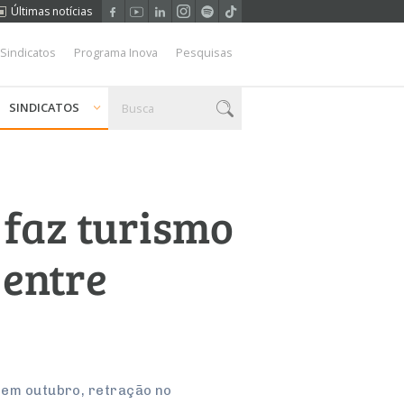
Últimas notícias
 Sindicatos
Programa Inova
Pesquisas
SINDICATOS
 faz turismo
 entre
; em outubro, retração no