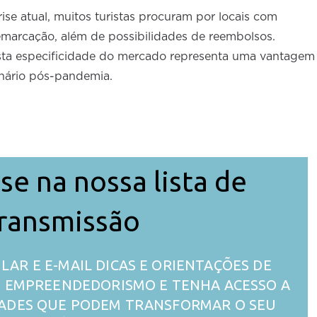
ise atual, muitos turistas procuram por locais com
emarcação, além de possibilidades de reembolsos.
 esta especificidade do mercado representa uma vantagem
cenário pós-pandemia.
se na nossa lista de
ransmissão
LAR E E-MAIL DICAS E ORIENTAÇÕES DE
 O EMPREENDEDORISMO E TENHA ACESSO A
ADES QUE PODEM TRANSFORMAR O SEU