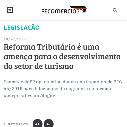
LEGISLAÇÃO
NOTÍCIAS
18/09/2023
Editorial
SINDICATOS
Reforma Tributária é uma
ameaça para o desenvolvimento
Artigos
Economia
PESQUISAS
do setor de turismo
Institucional
Pesquisas
Legislação
FALE CONOSCO
Debates Fecomercio-SP
Brasil
FecomercioSP apresentou dados dos impactos da PEC
Trabalho
Negócios
INSTITUCIONAL
45/2019 para lideranças do segmento de turismo
PROJETOS ESPECIAIS:
Internacional
Empresas
coorporativo na Alagev
Varejo
Sobre
UM BRASIL
Sustentabilidade
CONSELHOS
Modernização do Estado
Arbitragem e Mediação
UM BRASIL
Atacado
Imprensa
Economia Digital
Últimas Notícias
ESG
Conselho de Turismo
EMPRESAS
Reforma Tributária
Serviços
Negociações Coletivas
Inteligência Artificial
Conselho de Emprego e Relações do Trabalho
A+
A-
AJUSTAR TEXTO
PROJETOS ESPECIAIS: