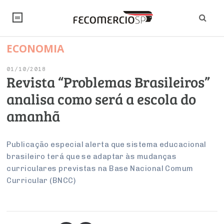
ECONOMIA
NOTÍCIAS
01/10/2018
Editorial
SINDICATOS
Revista “Problemas Brasileiros”
analisa como será a escola do
Artigos
Economia
PESQUISAS
amanhã
Institucional
Pesquisas
Legislação
FALE CONOSCO
Debates Fecomercio-SP
Brasil
Publicação especial alerta que sistema educacional
Trabalho
Negócios
INSTITUCIONAL
brasileiro terá que se adaptar às mudanças
PROJETOS ESPECIAIS:
Internacional
Empresas
curriculares previstas na Base Nacional Comum
Varejo
Sobre
UM BRASIL
Sustentabilidade
CONSELHOS
Modernização do Estado
Curricular (BNCC)
Arbitragem e Mediação
UM BRASIL
Atacado
Imprensa
Economia Digital
Últimas Notícias
ESG
Conselho de Turismo
EMPRESAS
Reforma Tributária
Serviços
Negociações Coletivas
Inteligência Artificial
Conselho de Emprego e Relações do Trabalho
PROJETOS ESPECIAIS: