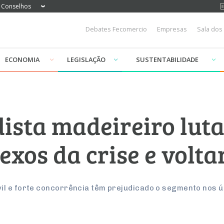
Conselhos
Debates Fecomercio
Empresas
Sala dos
ECONOMIA
LEGISLAÇÃO
SUSTENTABILIDADE
dista madeireiro lut
exos da crise e volta
l e forte concorrência têm prejudicado o segmento nos ú