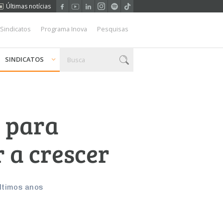
Últimas notícias
 Sindicatos
Programa Inova
Pesquisas
SINDICATOS
a para
r a crescer
ltimos anos