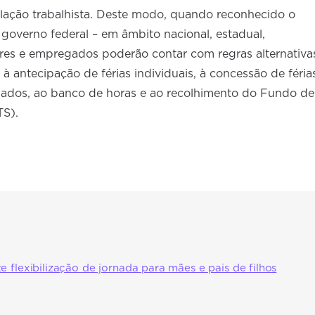
egislação trabalhista. Deste modo, quando reconhecido o
governo federal – em âmbito nacional, estadual,
ores e empregados poderão contar com regras alternativa
 à antecipação de férias individuais, à concessão de féria
riados, ao banco de horas e ao recolhimento do Fundo de
TS).
e flexibilização de jornada para mães e pais de filhos