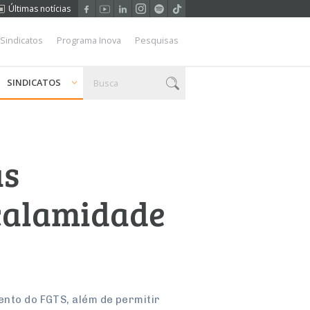
Últimas notícias
 Sindicatos
Programa Inova
Pesquisas
SINDICATOS
as
 calamidade
ento do FGTS, além de permitir