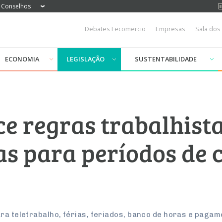
Conselhos
Debates Fecomercio
Empresas
Sala dos
ECONOMIA
LEGISLAÇÃO
SUSTENTABILIDADE
ce regras trabalhist
as para períodos de
ra teletrabalho, férias, feriados, banco de horas e pagam