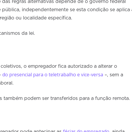
e das regras alternativas depende de o governo federal
 pública, independentemente se esta condição se aplica 
região ou localidade específica.
canismos da lei.
oletivos, o empregador fica autorizado a alterar o
do presencial para o teletrabalho e vice-versa
–
–, sem a
boral.
es também podem ser transferidos para a função remota.
férias do empregado
regador pode antecipar as
, ainda